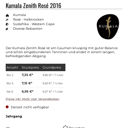
Kumala Zenith Rosé 2016
Kumala
Rosé - Halbtrocken
Südafrika - Western Cape
Diverse Rebsorten
Der Kumala Zenith Rosé ist am Gaumen knusprig mit guter Balance
und schön eingebundenen Tanninen und endet in einem langen,
befriedigenden Abgang
Anzahl
Stückpreis
Grundpreis
7,35 €*
Bis
2
9,80 €* / 1 Liter
7,15 €*
Bis
5
9,53 €* / 1 Liter
6,95 €*
Ab
6
9,27 €* / 1 Liter
Preise inkl. MwSt. zzgl. Versandkosten
Derzeit nicht verfügbar
auswählen
Jahrgang
Bewerten