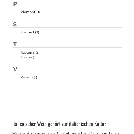
P
Piemont (1)
S
Südtirol (2)
T
Toskana (2)
Treviso (1)
V
Veneto (1)
Italienischer Wein gehört zur italienischen Kultur
Wein wird schon seit dem 8. Jahrhundert vor Christus in Italien