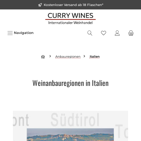
Kostenloser Versand ab 18 Flaschen*
alt springen
Navigation
Anbauregionen
Italien
Weinanbauregionen in Italien