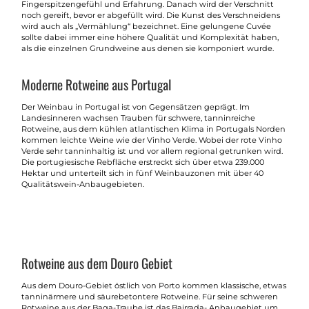
Fingerspitzengefühl und Erfahrung. Danach wird der Verschnitt
noch gereift, bevor er abgefüllt wird. Die Kunst des Verschneidens
wird auch als „Vermählung“ bezeichnet. Eine gelungene Cuvée
sollte dabei immer eine höhere Qualität und Komplexität haben,
als die einzelnen Grundweine aus denen sie komponiert wurde.
Moderne Rotweine aus Portugal
Der Weinbau in Portugal ist von Gegensätzen geprägt. Im
Landesinneren wachsen Trauben für schwere, tanninreiche
Rotweine, aus dem kühlen atlantischen Klima in Portugals Norden
kommen leichte Weine wie der Vinho Verde. Wobei der rote Vinho
Verde sehr tanninhaltig ist und vor allem regional getrunken wird.
Die portugiesische Rebfläche erstreckt sich über etwa 239.000
Hektar und unterteilt sich in fünf Weinbauzonen mit über 40
Qualitätswein-Anbaugebieten.
Rotweine aus dem Douro Gebiet
Aus dem Douro-Gebiet östlich von Porto
kommen klassische, etwas
tanninärmere und säurebetontere Rotweine. Für seine schweren
Rotweine aus der Baga-Traube ist das Bairrada- Anbaugebiet um