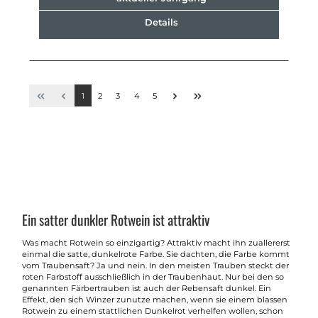
Details
1
2
3
4
5
Ein satter dunkler Rotwein ist attraktiv
Was macht Rotwein so einzigartig? Attraktiv macht ihn zuallererst
einmal die satte, dunkelrote Farbe. Sie dachten, die Farbe kommt
vom Traubensaft? Ja und nein. In den meisten Trauben steckt der
roten Farbstoff ausschließlich in der Traubenhaut. Nur bei den so
genannten Färbertrauben ist auch der Rebensaft dunkel. Ein
Effekt, den sich Winzer zunutze machen, wenn sie einem blassen
Rotwein zu einem stattlichen Dunkelrot verhelfen wollen, schon