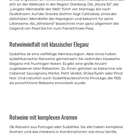
sich an der Walküste in der Region Overberg. Die „Route 62“, die
„Längste Weinstraße der Welt“ führt von Montagu bis nach
Oudtshoorn. Auf der Strecke dorthin liegt Calitzdorp, eines der
östlichsten Weindörfer der Kapregion und bekannt für seine
Likörweine. Als „Wineland“ bezeichnet man ganz allgemein die
Gegend von Paarl bis hin zum Franschhoek-Pass.
Rotweinvielfalt mit klassischer Eleganz
Südafrika ist eine vielfältige Weinbauregion. Aber eines haben
südafrikanischer Rotweine gemeinsam: Sie verbinden klassische
Eleganz mit fruchtigen Noten. Es gibt eine große Anzahl
zugelassener roter Rebsorten. Zu ihnen gehören so bekannte wie
Cabernet Sauvignons, Merlot, Petit Verdot, Shiraz/Syrah oder Pinot
Noir. Und natürlich auch Südafrikas berühmte Pinotage, die 1925
als autochthone Rebsorte entwickelt wurde.
Rotweine mit komplexen Aromen
Ob Rotwein aus Portugal oder Südafrika. Sie alle haben komplexe
Aromen und das meistens in Kombinationen wie etwa Vanille,