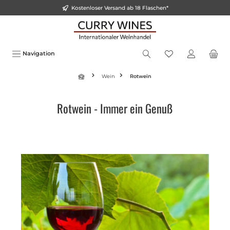
Kostenloser Versand ab 18 Flaschen*
inhalt springen
Navigation
Wein
Rotwein
Rotwein - Immer ein Genuß