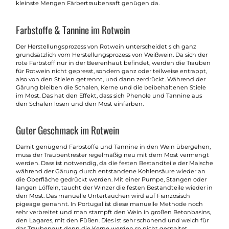
kleinste Mengen Färbertraubensaft genügen da.
Farbstoffe & Tannine im Rotwein
Der Herstellungsprozess von Rotwein unterscheidet sich ganz
grundsätzlich vom Herstellungsprozess von Weißwein. Da sich der
rote Farbstoff nur in der Beerenhaut befindet, werden die Trauben
für Rotwein nicht gepresst, sondern ganz oder teilweise entrappt,
also von den Stielen getrennt, und dann zerdrückt. Während der
Gärung bleiben die Schalen, Kerne und die beibehaltenen Stiele
im Most. Das hat den Effekt, dass sich Phenole und Tannine aus
den Schalen lösen und den Most einfärben.
Guter Geschmack im Rotwein
Damit genügend Farbstoffe und Tannine in den Wein übergehen,
muss der Traubentrester regelmäßig neu mit dem Most vermengt
werden. Dass ist notwendig, da die festen Bestandteile der Maische
während der Gärung durch entstandene Kohlensäure wieder an
die Oberfläche gedrückt werden. Mit einer Pumpe, Stangen oder
langen Löffeln, taucht der Winzer die festen Bestandteile wieder in
den Most. Das manuelle Untertauchen wird auf Französisch
pigeage genannt. In Portugal ist diese manuelle Methode noch
sehr verbreitet und man stampft den Wein in großen Betonbasins,
den Lagares, mit den Füßen. Dies ist sehr schonend und weich für
das Traubengut denn die Kerne werden so nicht gespaltet.