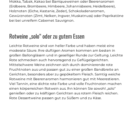
Mokka, Tabak, Kakao bei Barriqueweinen oder Beerenaromen
(Erdbeere, Brombeere, Himbeere, Johannisbeere, Heidelbeere),
Holznoten (Eiche, Kastanie, Zeder), Schokoladenaromen,
Gewürznoten (Zimt, Nelken, Ingwer, Muskatnuss) oder Paprikatöne
bei bei unreifem Cabernet Sauvignon.
Rotweine „solo“ oder zu gutem Essen
Leichte Rotweine sind von heller Farbe und haben meist eine
moderate Säure. Ihre duftigen Aromen kommen am besten in
großen Ballongläsern und in geselliger Runde zur Geltung. Leichte
Rote schmecken auch hervorragend zu Geflügelgerichten.
Mittelschwere Weine zeichnen sich durch dominierende rote
Fruchtnoten aus und passen gut zu einer großen Bandbreite an
Gerichten, besonders aber zu gepökeltem Fleisch. Samtig weiche
Rotweine mit Beerenaromen harmonieren gut mit Meerestieren.
Viel Tannin, eine dichte rote Farbe und volle Fruchtnoten machen
einen körperreichen Rotwein aus. Ihn können Sie sowohl „solo“
genießen oder zu kräftigen Gerichten aus rotem Fleisch reichen.
Rote Dessertweine passen gut zu Süßem und zu Käse.