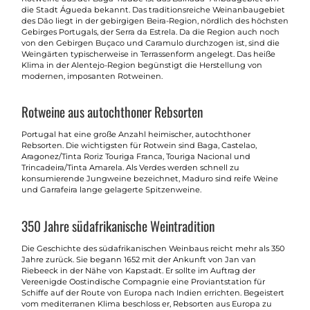
die Stadt Águeda bekannt. Das traditionsreiche Weinanbaugebiet
des Dão liegt in der gebirgigen Beira-Region, nördlich des höchsten
Gebirges Portugals, der Serra da Estrela. Da die Region auch noch
von den Gebirgen Buçaco und Caramulo durchzogen ist, sind die
Weingärten typischerweise in Terrassenform angelegt. Das heiße
Klima in der Alentejo-Region begünstigt die Herstellung von
modernen, imposanten Rotweinen.
Rotweine aus autochthoner Rebsorten
Portugal hat eine große Anzahl heimischer, autochthoner
Rebsorten. Die wichtigsten für Rotwein sind Baga, Castelao,
Aragonez/Tinta Roriz Touriga Franca, Touriga Nacional und
Trincadeira/Tinta Amarela. Als Verdes werden schnell zu
konsumierende Jungweine bezeichnet, Maduro sind reife Weine
und Garrafeira lange gelagerte Spitzenweine.
350 Jahre südafrikanische Weintradition
Die Geschichte des südafrikanischen Weinbaus reicht mehr als 350
Jahre zurück. Sie begann 1652 mit der Ankunft von Jan van
Riebeeck in der Nähe von Kapstadt. Er sollte im Auftrag der
Vereenigde Oostindische Compagnie eine Proviantstation für
Schiffe auf der Route von Europa nach Indien errichten. Begeistert
vom mediterranen Klima beschloss er, Rebsorten aus Europa zu