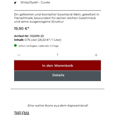
Shiraz/Syrah - Cuvée
Ein gefeierter und ikonischer Swartland-Wein, gekeltert in
Franschhoek, bewundert für seinen reichen Geschmack
und seine ausgewogene Struktur
19,90 €*
Artikel-Nr:
102299-23
Inhalt:
0.75 Liter
(26,53 €* / 1 Liter)
Sofort verfügbar, Lieferzeit: 1-3 Tage
Anzahl
In den Warenkorb
Details
Eine wahre Ikone aus dem Kapweinland!
THELEMA