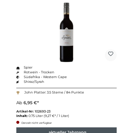
Spier
Rotwein - Trocken
Südafrika - Western Cape
Shiraz/Syrah
John Platter: 3.5 Sterne / 84 Punkte
Ab
6,95 €*
Artikel-Nr:
102693-23
Inhalt:
0.75 Liter
(9,27 €* / 1 Liter)
Derzeit nicht verfügbar
aktueller Jahrgang