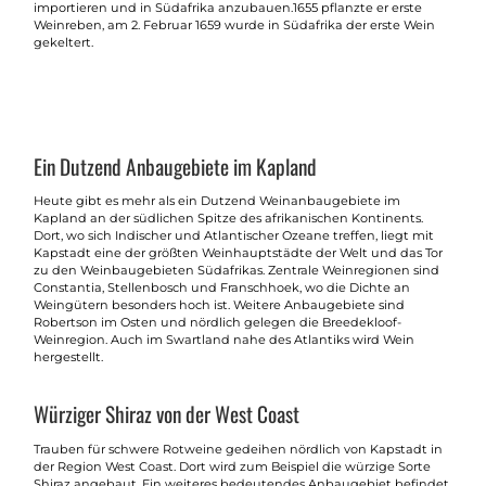
importieren und in Südafrika anzubauen.1655 pflanzte er erste
Weinreben, am 2. Februar 1659 wurde in Südafrika der erste Wein
gekeltert.
Ein Dutzend Anbaugebiete im Kapland
Heute gibt es mehr als ein Dutzend Weinanbaugebiete im
Kapland an der südlichen Spitze des afrikanischen Kontinents.
Dort, wo sich Indischer und Atlantischer Ozeane treffen, liegt mit
Kapstadt eine der größten Weinhauptstädte der Welt und das Tor
zu den Weinbaugebieten Südafrikas. Zentrale Weinregionen sind
Constantia, Stellenbosch und Franschhoek, wo die Dichte an
Weingütern besonders hoch ist. Weitere Anbaugebiete sind
Robertson im Osten und nördlich gelegen die Breedekloof-
Weinregion. Auch im Swartland nahe des Atlantiks wird Wein
hergestellt.
Würziger Shiraz von der West Coast
Trauben für schwere Rotweine gedeihen nördlich von Kapstadt in
der Region West Coast. Dort wird zum Beispiel die würzige Sorte
Shiraz angebaut. Ein weiteres bedeutendes Anbaugebiet befindet