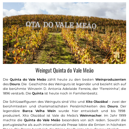
Weingut Quinta do Vale Meão
Die
Quinta do Vale Meão
zählt heute zu den besten
Weinproduzenten
des
Douro
. Die Geschichte des Weinguts ist legendär und bezieht sich auf
die berühmte Winzerin D. Antonia Adelaide Ferreira, der "Ferreirinha", die
1896 verstarb. Die
Quinta
ist heute noch in Familienbesitz.
Die Schlüsselfiguren des Weinguts sind Vito und
Xito Olazábal
– zwei der
berühmtesten und charismatischsten Persönlichkeiten des
Douro
. Der
legendäre
Barca Velha Wein
wurde hier entwickelt und bis 1998
produziert. Xito Olazábal ist Vale do Meão’s
Weinmacher
. Im Jahr 1999
machte die
Quinta do Vale Meão
besonders von sich reden. Sowohl die
portugiesische als auch internationale Presse lobte die Ernten in höchsten