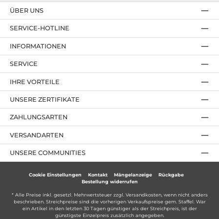
ÜBER UNS
SERVICE-HOTLINE
INFORMATIONEN
SERVICE
IHRE VORTEILE
UNSERE ZERTIFIKATE
ZAHLUNGSARTEN
VERSANDARTEN
UNSERE COMMUNITIES
Cookie Einstellungen
Kontakt
Mängelanzeige
Rückgabe
Bestellung widerrufen
* Alle Preise inkl. gesetzl. Mehrwertsteuer zzgl.
Versandkosten
, wenn nicht anders
beschrieben. Streichpreise sind die vorherigen Verkaufspreise gem. Staffel. War
ein Artikel in den letzten 30 Tagen günstiger als der Streichpreis, ist der
günstigste Einzelpreis zusätzlich angegeben.