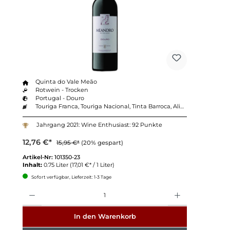
Quinta do Vale Meão
Rotwein - Trocken
Portugal - Douro
Touriga Franca, Touriga Nacional, Tinta Barroca, Alicante Bouschet, Tinta Roriz
Jahrgang 2021: Wine Enthusiast: 92 Punkte
12,76 €*
15,95 €*
(20% gespart)
Artikel-Nr:
101350-23
Inhalt:
0.75 Liter
(17,01 €* / 1 Liter)
Sofort verfügbar, Lieferzeit: 1-3 Tage
Anzahl
In den Warenkorb