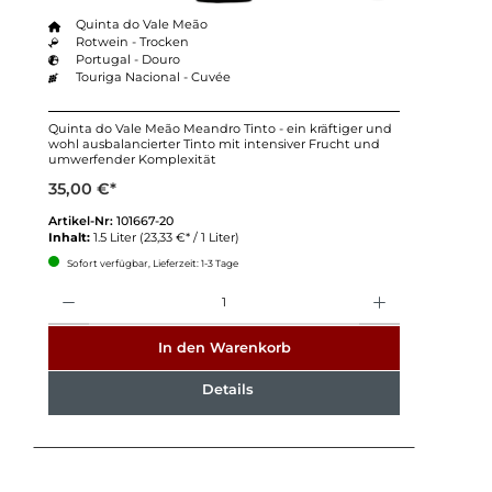
Quinta do Vale Meão
Rotwein - Trocken
Portugal - Douro
Touriga Nacional - Cuvée
Quinta do Vale Meão Meandro Tinto - ein kräftiger und
wohl ausbalancierter Tinto mit intensiver Frucht und
umwerfender Komplexität
35,00 €*
Artikel-Nr:
101667-20
Inhalt:
1.5 Liter
(23,33 €* / 1 Liter)
Sofort verfügbar, Lieferzeit: 1-3 Tage
Anzahl
In den Warenkorb
Details