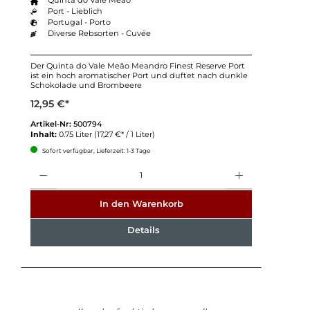
Quinta do Vale Meão
Port - Lieblich
Portugal - Porto
Diverse Rebsorten - Cuvée
Der Quinta do Vale Meão Meandro Finest Reserve Port
ist ein hoch aromatischer Port und duftet nach dunkle
Schokolade und Brombeere
12,95 €*
Artikel-Nr:
500794
Inhalt:
0.75 Liter
(17,27 €* / 1 Liter)
Sofort verfügbar, Lieferzeit: 1-3 Tage
Anzahl
In den Warenkorb
Details