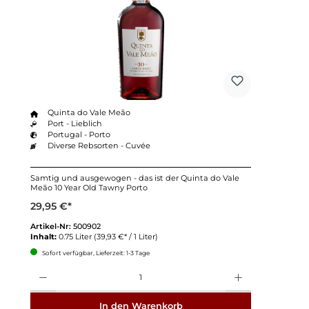
Quinta do Vale Meão
Port - Lieblich
Portugal - Porto
Diverse Rebsorten - Cuvée
Samtig und ausgewogen - das ist der Quinta do Vale
Meão 10 Year Old Tawny Porto
29,95 €*
Artikel-Nr:
500902
Inhalt:
0.75 Liter
(39,93 €* / 1 Liter)
Sofort verfügbar, Lieferzeit: 1-3 Tage
Anzahl
In den Warenkorb