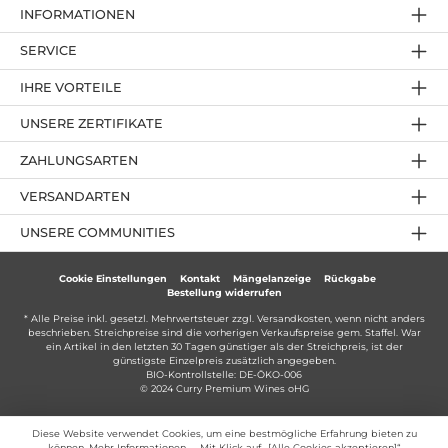
INFORMATIONEN
SERVICE
IHRE VORTEILE
UNSERE ZERTIFIKATE
ZAHLUNGSARTEN
VERSANDARTEN
UNSERE COMMUNITIES
Cookie Einstellungen
Kontakt
Mängelanzeige
Rückgabe
Bestellung widerrufen
* Alle Preise inkl. gesetzl. Mehrwertsteuer zzgl.
Versandkosten
, wenn nicht anders
beschrieben. Streichpreise sind die vorherigen Verkaufspreise gem. Staffel. War
ein Artikel in den letzten 30 Tagen günstiger als der Streichpreis, ist der
günstigste Einzelpreis zusätzlich angegeben.
BIO-Kontrollstelle: DE-ÖKO-006
© 2024 Curry Premium Wines oHG
Diese Website verwendet Cookies, um eine bestmögliche Erfahrung bieten zu
können.
Mehr Informationen ...
. Mit Klick auf „[Alle Cookies akzeptieren]“