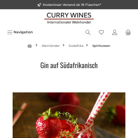
Kostenloser Versand ab 18 Flaschen*
inhalt springen
Navigation
Weinländer
Südafrika
Spirituosen
Gin auf Südafrikanisch