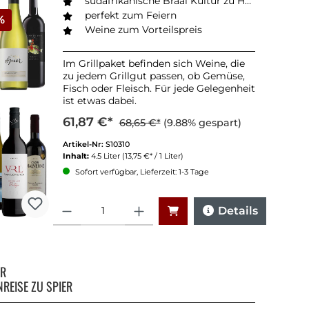
südafrikanische Braai Kultur zu Hause
perfekt zum Feiern
%
Weine zum Vorteilspreis
Im Grillpaket befinden sich Weine, die
zu jedem Grillgut passen, ob Gemüse,
Fisch oder Fleisch. Für jede Gelegenheit
ist etwas dabei.
61,87 €*
68,65 €*
(9.88% gespart)
Artikel-Nr:
S10310
Inhalt:
4.5 Liter
(13,75 €* / 1 Liter)
Sofort verfügbar, Lieferzeit: 1-3 Tage
Anzahl
Details
ER
NREISE ZU SPIER