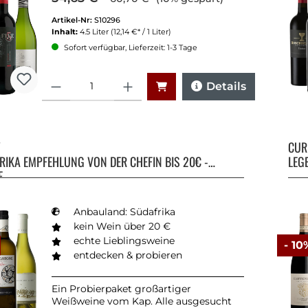
Artikel-Nr:
S10296
Inhalt:
4.5 Liter
(12,14 €* / 1 Liter)
Sofort verfügbar, Lieferzeit: 1-3 Tage
Anzahl
Details
Y
CU
RIKA EMPFEHLUNG VON DER CHEFIN BIS 20€ -
LEG
E
Anbauland: Südafrika
kein Wein über 20 €
echte Lieblingsweine
- 10
entdecken & probieren
Ein Probierpaket großartiger
Weißweine vom Kap. Alle ausgesucht