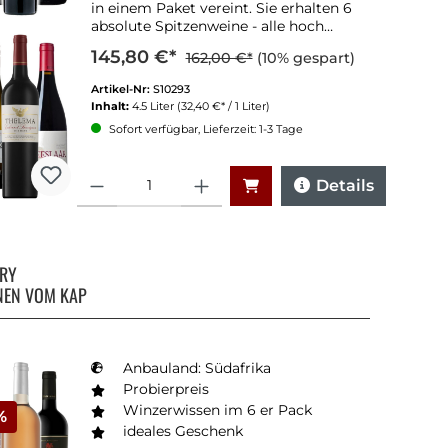
in einem Paket vereint. Sie erhalten 6
absolute Spitzenweine - alle hoch
bewertet und ausgezeichnet - zum
145,80 €*
162,00 €*
(10% gespart)
Vorzugspreis. Lassen Sie sich von den
südafrikanischen Spitzenweinmachern
Artikel-Nr:
S10293
verführen!
Inhalt:
4.5 Liter
(32,40 €* / 1 Liter)
Sofort verfügbar, Lieferzeit: 1-3 Tage
Anzahl
Details
RRY
NEN VOM KAP
Anbauland: Südafrika
Probierpreis
Winzerwissen im 6 er Pack
%
ideales Geschenk