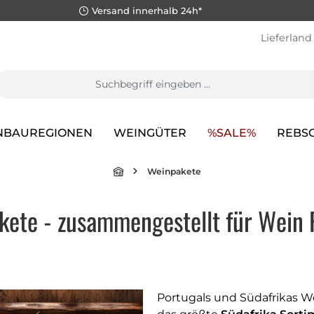
Versand innerhalb 24h*
Lieferland
NBAUREGIONEN
WEINGÜTER
%SALE%
REBS
Weinpakete
ete - zusammengestellt für Wein 
Portugals und Südafrikas We