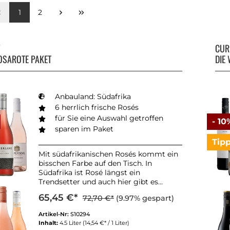
1
2
Y
CU
OSAROTE PAKET
DIE
Anbauland: Südafrika
6 herrlich frische Rosés
für Sie eine Auswahl getroffen
- 10
sparen im Paket
Tip
Mit südafrikanischen Rosés kommt ein
bisschen Farbe auf den Tisch. In
Südafrika ist Rosé längst ein
Trendsetter und auch hier gibt es
immer mehr Liebhaber. Dieses Paket
65,45 €*
72,70 €*
(9.97% gespart)
beinhaltetet sechs Rosés aus
unterschiedlichen Regionen.
Artikel-Nr:
S10294
Inhalt:
4.5 Liter
(14,54 €* / 1 Liter)