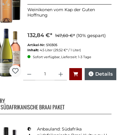
Weinikonen vom Kap der Guten
Hoffnung
132,84 €*
147,60 €*
(10% gespart)
Artikel-Nr:
S10305
Inhalt:
4.5 Liter
(29,52 €* / 1 Liter)
Sofort verfügbar, Lieferzeit: 1-3 Tage
Anzahl
Details
RRY
 SÜDAFRIKANISCHE BRAAI PAKET
Anbauland: Südafrika