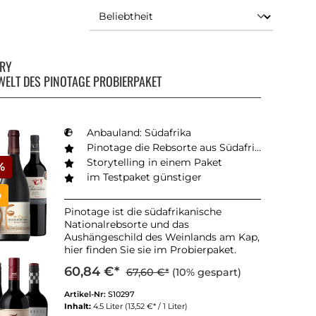
RRY
 WELT DES PINOTAGE PROBIERPAKET
Anbauland: Südafrika
Pinotage die Rebsorte aus Südafrika
Storytelling in einem Paket
%
im Testpaket günstiger
p
Pinotage ist die südafrikanische
Nationalrebsorte und das
Aushängeschild des Weinlands am Kap,
hier finden Sie sie im Probierpaket.
60,84 €*
67,60 €*
(10% gespart)
Artikel-Nr:
S10297
Inhalt:
4.5 Liter
(13,52 €* / 1 Liter)