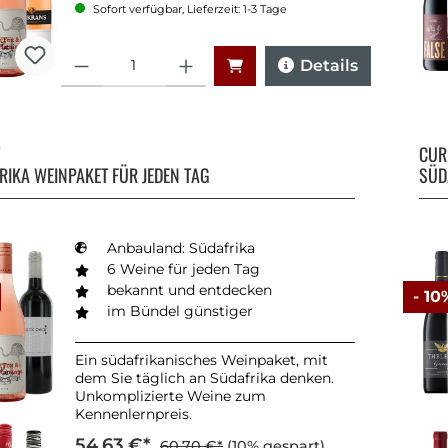
Sofort verfügbar, Lieferzeit: 1-3 Tage
Anzahl
Details
Y
CU
RIKA WEINPAKET FÜR JEDEN TAG
SÜD
Anbauland: Südafrika
6 Weine für jeden Tag
bekannt und entdecken
- 10
im Bündel günstiger
Ein südafrikanisches Weinpaket, mit
dem Sie täglich an Südafrika denken.
Unkomplizierte Weine zum
Kennenlernpreis.
54,63 €*
60,70 €*
(10% gespart)