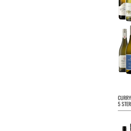
CURR
5 STE