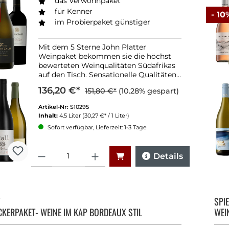
das Verwöhnpaket
für Kenner
- 10
im Probierpaket günstiger
Mit dem 5 Sterne John Platter
Weinpaket bekommen sie die höchst
bewerteten Weinqualitäten Südafrikas
auf den Tisch. Sensationelle Qualitäten
zum Probierpreis.
136,20 €*
151,80 €*
(10.28% gespart)
Artikel-Nr:
S10295
Inhalt:
4.5 Liter
(30,27 €* / 1 Liter)
Sofort verfügbar, Lieferzeit: 1-3 Tage
Anzahl
Details
Y
SPI
CKERPAKET- WEINE IM KAP BORDEAUX STIL
WEI