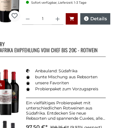
Sofort verfügbar, Lieferzeit: 1-3 Tage
Anzahl
Details
RRY
AFRIKA EMPFEHLUNG VOM CHEF BIS 20€ - ROTWEIN
Anbauland: Südafrika
bunte Mischung aus Rebsorten
unsere Favoriten
%
Probierpaket zum Vorzugspreis
Ein vielfältiges Probierpaket mit
unterschiedlichen Rotweinen aus
Südafrika. Entdecken Sie neue
Rebsorten und spannende Cuvées, alle
persönlich vom Chef ausgewählt!
97,50 €*
108,25 €*
(9.93% gespart)