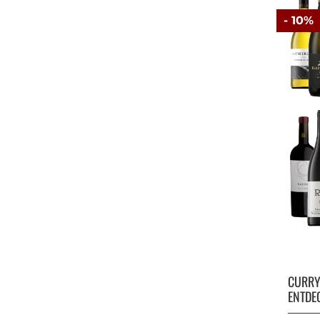
- 10%
CURR
ENTDE