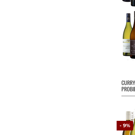
CURR
PROBI
- 9%