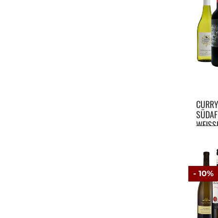
CURR
SÜDAF
WEISS
- 10%