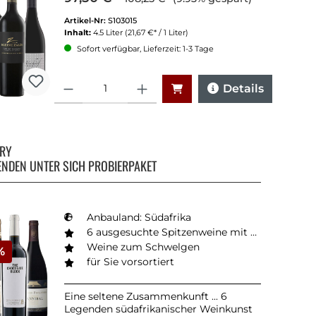
Artikel-Nr:
S103015
Inhalt:
4.5 Liter
(21,67 €* / 1 Liter)
Sofort verfügbar, Lieferzeit: 1-3 Tage
Anzahl
Details
RRY
ENDEN UNTER SICH PROBIERPAKET
Anbauland: Südafrika
6 ausgesuchte Spitzenweine mit Kultfaktor
Weine zum Schwelgen
%
für Sie vorsortiert
Eine seltene Zusammenkunft ... 6
Legenden südafrikanischer Weinkunst