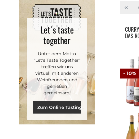
Let´s taste
CURR
DAS R
together
Unter dem Motto
"Let's Taste Together"
treffen wir uns
virtuell mit anderen
- 10%
Weinfreunden und
genießen
gemeinsam!
Zum Online Tasting