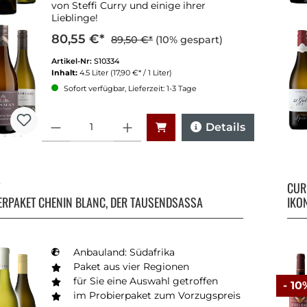
von Steffi Curry und einige ihrer
Lieblinge!
80,55 €*
89,50 €*
(10% gespart)
Artikel-Nr:
S10334
Inhalt:
4.5 Liter
(17,90 €* / 1 Liter)
Sofort verfügbar, Lieferzeit: 1-3 Tage
Anzahl
Details
Y
CU
ERPAKET CHENIN BLANC, DER TAUSENDSASSA
IKO
Anbauland: Südafrika
Paket aus vier Regionen
für Sie eine Auswahl getroffen
- 10
im Probierpaket zum Vorzugspreis