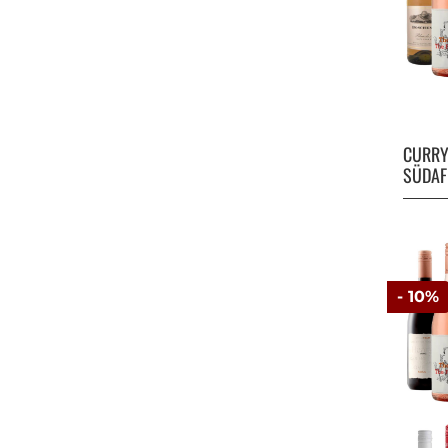
CURR
SÜDAF
- 10%