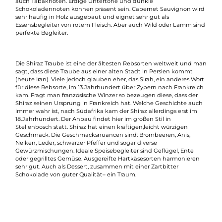
auch Tabaknoten. Erdige Untertöne und dunkle
Schokoladennoten können präsent sein. Cabernet Sauvignon wird
sehr häufig in Holz ausgebaut und eignet sehr gut als
Essensbegleiter von rotem Fleisch. Aber auch Wild oder Lamm sind
perfekte Begleiter.
Die Shiraz Traube ist eine der ältesten Rebsorten weltweit und man
sagt, dass diese Traube aus einer alten Stadt in Persien kommt
(heute Iran). Viele jedoch glauben eher, das Sirah, ein anderes Wort
für diese Rebsorte, im 13.Jahrhundert über Zypern nach Frankreich
kam. Fragt man französische Winzer so bezeugen diese, dass der
Shiraz seinen Ursprung in Frankreich hat. Welche Geschichte auch
immer wahr ist, nach Südafrika kam der Shiraz allerdings erst im
18.Jahrhundert. Der Anbau findet hier im großen Stil in
Stellenbosch statt. Shiraz hat einen kräftigen,leicht würzigen
Geschmack. Die Geschmacksnuancen sind: Brombeeren, Anis,
Nelken, Leder, schwarzer Pfeffer und sogar diverse
Gewürzmischungen. Ideale Speisebegleiter sind Geflügel, Ente
oder gegrilltes Gemüse. Ausgereifte Hartkäsesorten harmonieren
sehr gut. Auch als Dessert, zusammen mit einer Zartbitter
Schokolade von guter Qualität– ein Traum.