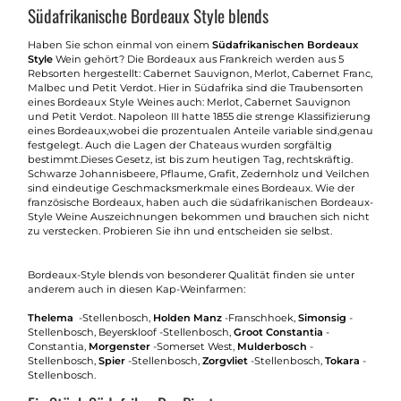
Südafrikanische Bordeaux Style blends
Haben Sie schon einmal von einem
Südafrikanischen Bordeaux
Style
Wein gehört? Die Bordeaux aus Frankreich werden aus 5
Rebsorten hergestellt: Cabernet Sauvignon, Merlot, Cabernet Franc,
Malbec und Petit Verdot. Hier in Südafrika sind die Traubensorten
eines Bordeaux Style Weines auch: Merlot, Cabernet Sauvignon
und Petit Verdot. Napoleon III hatte 1855 die strenge Klassifizierung
eines Bordeaux,wobei die prozentualen Anteile variable sind,genau
festgelegt. Auch die Lagen der Chateaus wurden sorgfältig
bestimmt.Dieses Gesetz, ist bis zum heutigen Tag, rechtskräftig.
Schwarze Johannisbeere, Pflaume, Grafit, Zedernholz und Veilchen
sind eindeutige Geschmacksmerkmale eines Bordeaux. Wie der
französische Bordeaux, haben auch die südafrikanischen Bordeaux-
Style Weine Auszeichnungen bekommen und brauchen sich nicht
zu verstecken. Probieren Sie ihn und entscheiden sie selbst.
Bordeaux-Style blends von besonderer Qualität finden sie unter
anderem auch in diesen Kap-Weinfarmen:
Thelema
-Stellenbosch,
Holden Manz
-Franschhoek,
Simonsig
-
Stellenbosch, Beyerskloof -Stellenbosch,
Groot Constantia
-
Constantia,
Morgenster
-Somerset West,
Mulderbosch
-
Stellenbosch,
Spier
-Stellenbosch,
Zorgvliet
-Stellenbosch,
Tokara
-
Stellenbosch.