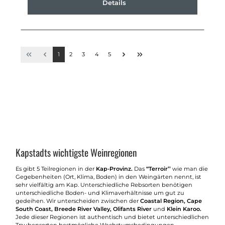
Details
1
2
3
4
5
Kapstadts wichtigste Weinregionen
Es gibt 5 Teilregionen in der
Kap-Provinz.
Das
“Terroir’’
wie man die
Gegebenheiten (Ort, Klima, Boden) in den Weingärten nennt, ist
sehr vielfältig am Kap. Unterschiedliche Rebsorten benötigen
unterschiedliche Boden- und Klimaverhältnisse um gut zu
gedeihen. Wir unterscheiden zwischen der
Coastal Region, Cape
South Coast, Breede River Valley, Olifants River
und
Klein Karoo.
Jede dieser Regionen ist authentisch und bietet unterschiedlichen
Traubensorten bestmögliche Wachstumsbedingungen.