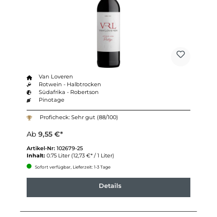
Van Loveren
Rotwein - Halbtrocken
Südafrika - Robertson
Pinotage
Proficheck: Sehr gut (88/100)
Ab
9,55 €*
Artikel-Nr:
102679-25
Inhalt:
0.75 Liter
(12,73 €* / 1 Liter)
Sofort verfügbar, Lieferzeit: 1-3 Tage
Details