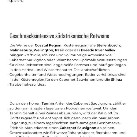
spielen.
Geschmacksintensive südafrikanische Rotweine
Die Weine der
Coastal Region
(Küstenregion) wie
Stellenbosch,
Malmesbury, Wellington, Paarl
oder das
Breede River Valley
bringen kraftvolle, robuste und vollmundige Rotweine wie
Cabernet Sauvignon oder Shiraz hervor. Optimale Voraussetzungen
für diese Rebsorten sind lange heiße Sommer und häufiger Regen
in den Herbst- und Wintermonaten. Die landschaftlichen
Gegebenheiten und Wetterbedingungen, Bodenverhältnisse sind
in der Küstenregion für den Cabernet Sauvignon und die
Shiraz
Traube nahezu ideal.
Durch den hohen
Tannin
Anteil des Cabernet Sauvignons, zählt er
zu den am längsten lagerbaren Rotweinen weltweit. Um den
Tannin Gehalt eines Weines abzurunden, wird der Wein oft im
Holzfass gereift und entpuppt sich dann, nach ein paar Jahren
Lagerung, zu einem regelrechten sanft-samtigen Geschmacks-
Erlebnis. Man erkennt einen
Cabernet Sauvignon
an seinen
Geschmacksnoten wie Schwarze Johannisbeere, Brombeeren und