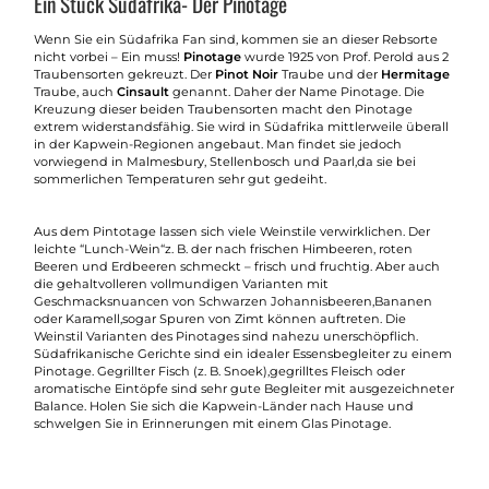
Ein Stück Südafrika- Der Pinotage
Wenn Sie ein Südafrika Fan sind, kommen sie an dieser Rebsorte
nicht vorbei – Ein muss!
Pinotage
wurde 1925 von Prof. Perold aus 2
Traubensorten gekreuzt. Der
Pinot Noir
Traube und der
Hermitage
Traube, auch
Cinsault
genannt. Daher der Name Pinotage. Die
Kreuzung dieser beiden Traubensorten macht den Pinotage
extrem widerstandsfähig. Sie wird in Südafrika mittlerweile überall
in der Kapwein-Regionen angebaut. Man findet sie jedoch
vorwiegend in Malmesbury, Stellenbosch und Paarl,da sie bei
sommerlichen Temperaturen sehr gut gedeiht.
Aus dem Pintotage lassen sich viele Weinstile verwirklichen. Der
leichte “Lunch-Wein“z. B. der nach frischen Himbeeren, roten
Beeren und Erdbeeren schmeckt – frisch und fruchtig. Aber auch
die gehaltvolleren vollmundigen Varianten mit
Geschmacksnuancen von Schwarzen Johannisbeeren,Bananen
oder Karamell,sogar Spuren von Zimt können auftreten. Die
Weinstil Varianten des Pinotages sind nahezu unerschöpflich.
Südafrikanische Gerichte sind ein idealer Essensbegleiter zu einem
Pinotage. Gegrillter Fisch (z. B. Snoek),gegrilltes Fleisch oder
aromatische Eintöpfe sind sehr gute Begleiter mit ausgezeichneter
Balance. Holen Sie sich die Kapwein-Länder nach Hause und
schwelgen Sie in Erinnerungen mit einem Glas Pinotage.