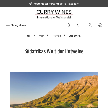
Kostenloser Versand ab 18 Flaschen*
inhalt springen
Navigation
Wein
Rotwein
Südafrika
Südafrikas Welt der Rotweine