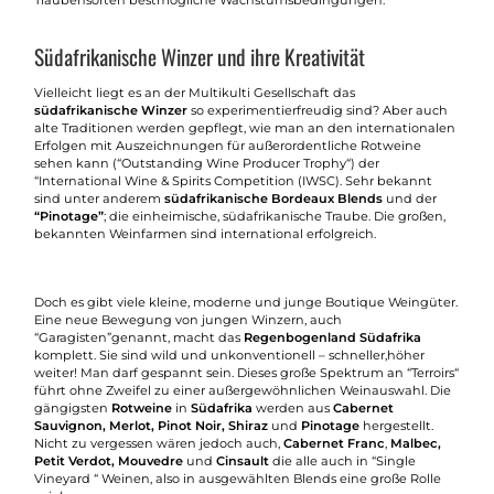
Südafrikanische Winzer und ihre Kreativität
Vielleicht liegt es an der Multikulti Gesellschaft das
südafrikanische Winzer
so experimentierfreudig sind? Aber auch
alte Traditionen werden gepflegt, wie man an den internationalen
Erfolgen mit Auszeichnungen für außerordentliche Rotweine
sehen kann (“Outstanding Wine Producer Trophy“) der
“International Wine & Spirits Competition (IWSC). Sehr bekannt
sind unter anderem
südafrikanische Bordeaux Blends
und der
“Pinotage”
; die einheimische, südafrikanische Traube. Die großen,
bekannten Weinfarmen sind international erfolgreich.
Doch es gibt viele kleine, moderne und junge Boutique Weingüter.
Eine neue Bewegung von jungen Winzern, auch
“Garagisten”genannt, macht das
Regenbogenland Südafrika
komplett. Sie sind wild und unkonventionell – schneller,höher
weiter! Man darf gespannt sein. Dieses große Spektrum an “Terroirs“
führt ohne Zweifel zu einer außergewöhnlichen Weinauswahl. Die
gängigsten
Rotweine
in
Südafrika
werden aus
Cabernet
Sauvignon, Merlot, Pinot Noir, Shiraz
und
Pinotage
hergestellt.
Nicht zu vergessen wären jedoch auch,
Cabernet Franc
,
Malbec,
Petit Verdot, Mouvedre
und
Cinsault
die alle auch in “Single
Vineyard “ Weinen, also in ausgewählten Blends eine große Rolle