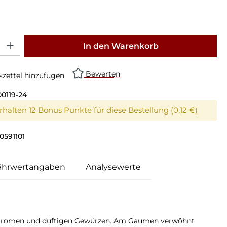
: Gib den gewünschten Wert ein oder benutze die Schaltflächen um die Anz
In den Warenkorb
Bewerten
zettel hinzufügen
00119-24
erhalten 12 Bonus Punkte für diese Bestellung (0,12 €)
0591101
ährwertangaben
Analysewerte
eraromen und duftigen Gewürzen. Am Gaumen verwöhnt