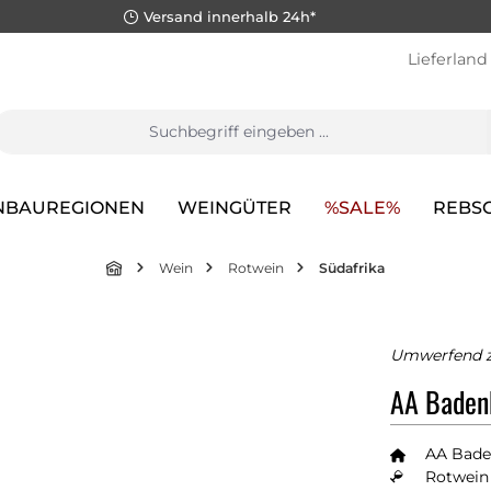
Versand innerhalb 24h*
Lieferland
NBAUREGIONEN
WEINGÜTER
%SALE%
REBS
Wein
Rotwein
Südafrika
Umwerfend z
AA Baden
AA Bade
Rotwein 