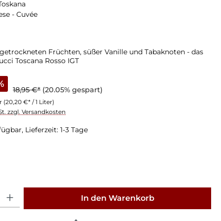
 Toskana
ese - Cuvée
etrockneten Früchten, süßer Vanille und Tabaknoten - das
eucci Toscana Rosso IGT
%
18,95 €*
(20.05% gespart)
er
(20,20 €* / 1 Liter)
St. zzgl. Versandkosten
ügbar, Lieferzeit: 1-3 Tage
: Gib den gewünschten Wert ein oder benutze die Schaltflächen um die Anz
In den Warenkorb