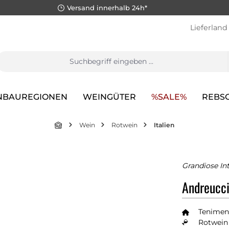
Versand innerhalb 24h*
Lieferland
NBAUREGIONEN
WEINGÜTER
%SALE%
REBS
Wein
Rotwein
Italien
Grandiose Int
Andreucc
Tenimen
Rotwein 