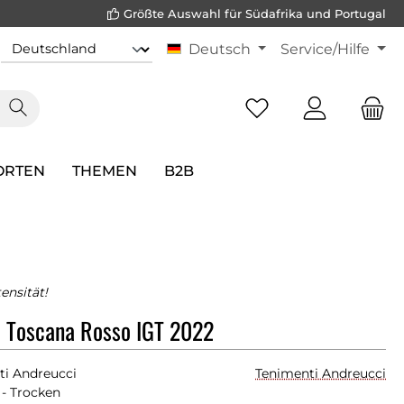
Größte Auswahl für Südafrika und Portugal
Deutsch
Service/Hilfe
ORTEN
THEMEN
B2B
ensität!
i Toscana Rosso IGT 2022
ti Andreucci
Tenimenti Andreucci
- Trocken