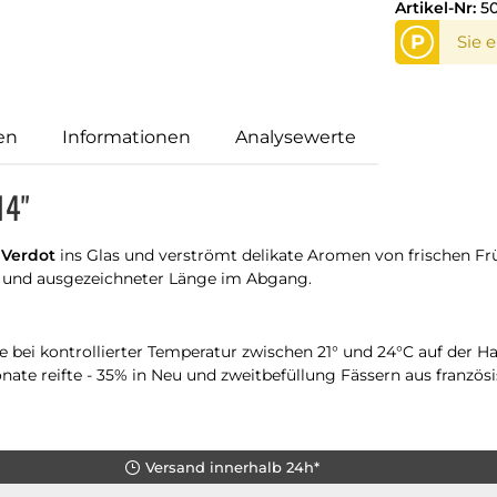
Artikel-Nr:
5
P
Sie 
en
Informationen
Analysewerte
14"
 Verdot
ins Glas und verströmt delikate Aromen von frischen Fr
 und ausgezeichneter Länge im Abgang.
e bei kontrollierter Temperatur zwischen 21° und 24°C auf der H
ate reifte - 35% in Neu und zweitbefüllung Fässern aus französis
Versand innerhalb 24h*