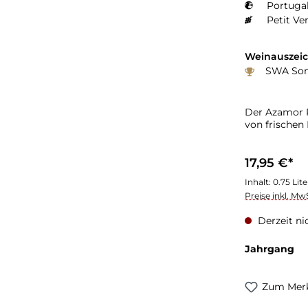
Portugal
Petit Ve
Weinauszei
SWA Somm
Der Azamor P
von frischen
17,95 €*
Inhalt:
0.75 Lit
Preise inkl. Mw
Derzeit ni
Jahrgang
Zum Merk