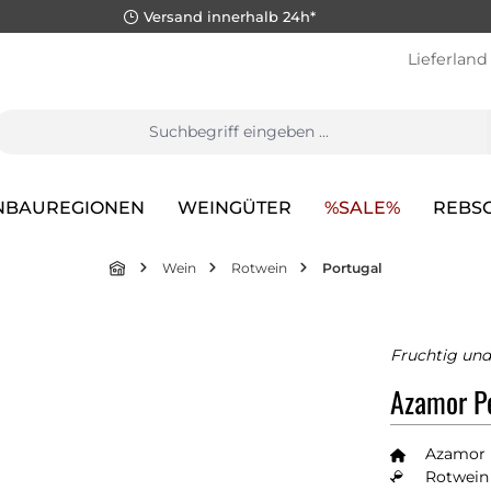
Versand innerhalb 24h*
Lieferland
NBAUREGIONEN
WEINGÜTER
%SALE%
REBS
Wein
Rotwein
Portugal
Fruchtig un
Azamor Pe
Azamor
Rotwein 