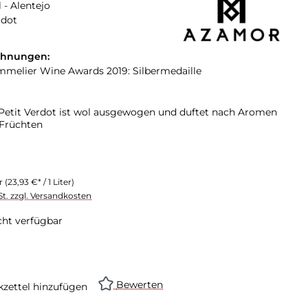
 - Alentejo
rdot
chnungen:
elier Wine Awards 2019: Silbermedaille
etit Verdot ist wol ausgewogen und duftet nach Aromen
 Früchten
er
(23,93 €* / 1 Liter)
St. zzgl. Versandkosten
cht verfügbar
Bewerten
zettel hinzufügen