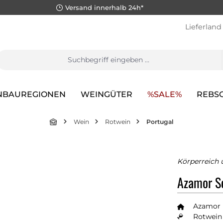
Versand innerhalb 24h*
Lieferland
NBAUREGIONEN
WEINGÜTER
%SALE%
REBS
Wein
Rotwein
Portugal
Körperreich 
Azamor Se
Azamor
Rotwein 