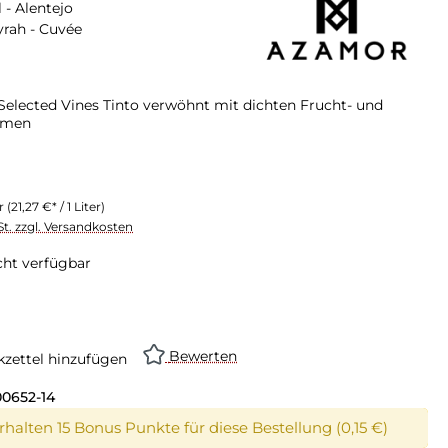
 - Alentejo
yrah - Cuvée
elected Vines Tinto verwöhnt mit dichten Frucht- und
omen
er
(21,27 €* / 1 Liter)
St. zzgl. Versandkosten
cht verfügbar
Bewerten
zettel hinzufügen
00652-14
erhalten 15 Bonus Punkte für diese Bestellung (0,15 €)