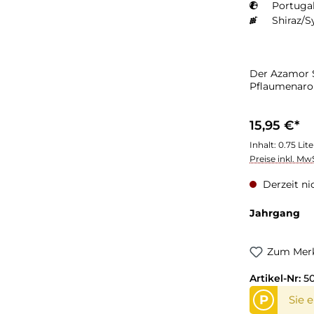
Portugal
Shiraz/S
Der Azamor S
Pflaumenar
15,95 €*
Inhalt:
0.75 Lit
Preise inkl. Mw
Derzeit ni
Jahrgang
Zum Merk
Artikel-Nr:
5
P
Sie 