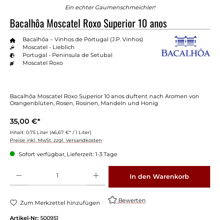
Ein echter Gaumenschmeichler!
Bacalhôa Moscatel Roxo Superior 10 anos
Bacalhôa – Vinhos de Portugal (J.P. Vinhos)
Moscatel - Lieblich
Portugal - Peninsula de Setubal
Moscatel Roxo
Bacalhôa Moscatel Roxo Superior 10 anos duftent nach Aromen von
Orangenblüten, Rosen, Rosinen, Mandeln und Honig
35,00 €*
Inhalt:
0.75 Liter
(46,67 €* / 1 Liter)
Preise inkl. MwSt. zzgl. Versandkosten
Sofort verfügbar, Lieferzeit: 1-3 Tage
Produkt Anzahl: Gib den gewünschten Wert ein oder benutze die Schaltflächen um die 
In den Warenkorb
Bewerten
Zum Merkzettel hinzufügen
Artikel-Nr:
500951