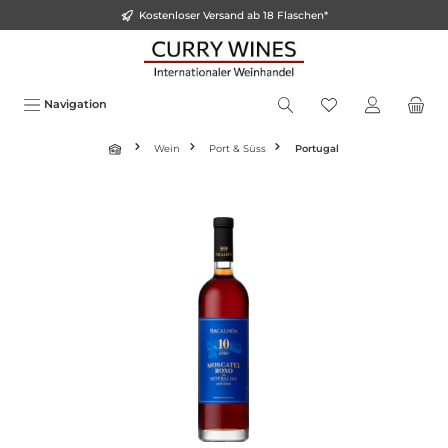
Kostenloser Versand ab 18 Flaschen*
inhalt springen
Navigation
Wein
Port & Süss
Portugal