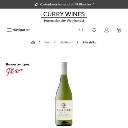
Kostenloser Versand ab 18 Flaschen*
inhalt springen
Navigation
Wein
Weißwein
Südafrika
Bewertungen: