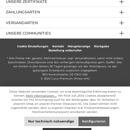
UNSERE ZERTIFIKATE
ZAHLUNGSARTEN
VERSANDARTEN
UNSERE COMMUNITIES
Cookie Einstellungen
Kontakt
Mängelanzeige
Rückgabe
Bestellung widerrufen
* Alle Preise inkl. gesetzl. Mehrwertsteuer zzgl.
Versandkosten
, wenn nicht anders
beschrieben. Streichpreise sind die vorherigen Verkaufspreise gem. Staffel. War
ein Artikel in den letzten 30 Tagen günstiger als der Streichpreis, ist der
günstigste Einzelpreis zusätzlich angegeben.
BIO-Kontrollstelle: DE-ÖKO-006
© 2024 Curry Premium Wines oHG
Diese Website verwendet Cookies, um eine bestmögliche Erfahrung bieten zu
können.
Mehr Informationen ...
. Mit Klick auf „[Alle Cookies akzeptieren]“
erteilen Sie Ihre Einwilligung auch für die Weitergabe über Ihr Verhalten in
unserem Shop an unseren Partner Shopware AG. Die Daten können nicht
zugeordnet werden, aber zu eigenen Zwecken (z.B. Produktverbesserungen,
Marktverhaltensanalysen) verarbeitet werden.
Nur technisch notwendige
Konfigurieren