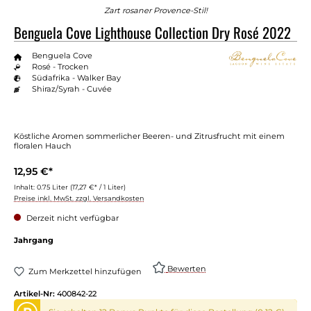
Zart rosaner Provence-Stil!
Benguela Cove Lighthouse Collection Dry Rosé 2022
Benguela Cove
Rosé - Trocken
Südafrika - Walker Bay
Shiraz/Syrah - Cuvée
Köstliche Aromen sommerlicher Beeren- und Zitrusfrucht mit einem
floralen Hauch
12,95 €*
Inhalt:
0.75 Liter
(17,27 €* / 1 Liter)
Preise inkl. MwSt. zzgl. Versandkosten
Derzeit nicht verfügbar
Jahrgang
Bewerten
Zum Merkzettel hinzufügen
Artikel-Nr:
400842-22