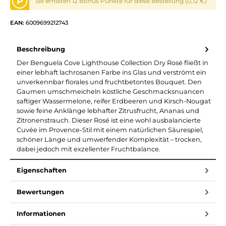
P
Sie erhalten 12 Bonus Punkte für diese Bestellung (0,12 €)
EAN:
6009699212743
Beschreibung
Der Benguela Cove Lighthouse Collection Dry Rosé fließt in
einer lebhaft lachrosanen Farbe ins Glas und verströmt ein
unverkennbar florales und fruchtbetontes Bouquet. Den
Gaumen umschmeicheln köstliche Geschmacksnuancen
saftiger Wassermelone, reifer Erdbeeren und Kirsch-Nougat
sowie feine Anklänge lebhafter Zitrusfrucht, Ananas und
Zitronenstrauch. Dieser Rosé ist eine wohl ausbalancierte
Cuvée im Provence-Stil mit einem natürlichen Säurespiel,
schöner Länge und umwerfender Komplexität – trocken,
dabei jedoch mit exzellenter Fruchtbalance.
Eigenschaften
Bewertungen
Informationen