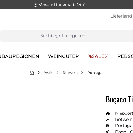
Versand innerhalb 24h*
Lieferland
NBAUREGIONEN
WEINGÜTER
%SALE%
REBS
Wein
Rotwein
Portugal
Buçaco T
Niepoort
Rotwein 
Portugal
Baga - 