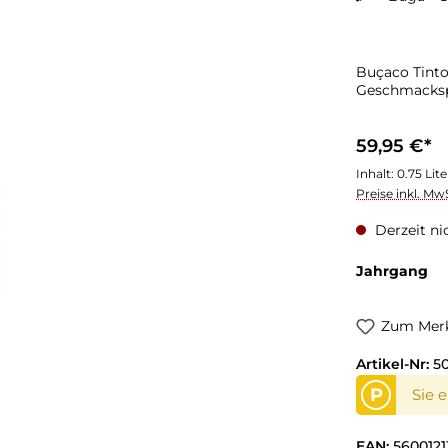
Buçaco Tinto
Geschmacksp
59,95 €*
Inhalt:
0.75 Lit
Preise inkl. Mw
Derzeit ni
Jahrgang
Zum Merk
Artikel-Nr:
50
P
Sie 
EAN:
5600121