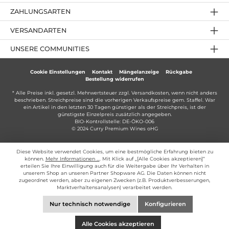
ZAHLUNGSARTEN
VERSANDARTEN
UNSERE COMMUNITIES
Cookie Einstellungen
Kontakt
Mängelanzeige
Rückgabe
Bestellung widerrufen
* Alle Preise inkl. gesetzl. Mehrwertsteuer zzgl.
Versandkosten
, wenn nicht anders
beschrieben. Streichpreise sind die vorherigen Verkaufspreise gem. Staffel. War
ein Artikel in den letzten 30 Tagen günstiger als der Streichpreis, ist der
günstigste Einzelpreis zusätzlich angegeben.
BIO-Kontrollstelle: DE-ÖKO-006
© 2024 Curry Premium Wines oHG
Diese Website verwendet Cookies, um eine bestmögliche Erfahrung bieten zu
können.
Mehr Informationen ...
. Mit Klick auf „[Alle Cookies akzeptieren]“
erteilen Sie Ihre Einwilligung auch für die Weitergabe über Ihr Verhalten in
unserem Shop an unseren Partner Shopware AG. Die Daten können nicht
zugeordnet werden, aber zu eigenen Zwecken (z.B. Produktverbesserungen,
Marktverhaltensanalysen) verarbeitet werden.
Nur technisch notwendige
Konfigurieren
Alle Cookies akzeptieren