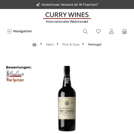
Kostenloser Versand ab 18 Flaschen*
inhalt springen
Navigation
Wein
Port & Süss
Portugal
Bewertungen: