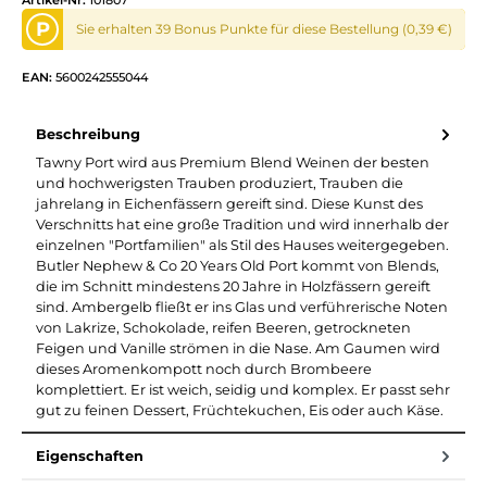
Artikel-Nr:
101807
P
Sie erhalten 39 Bonus Punkte für diese Bestellung (0,39 €)
EAN:
5600242555044
Beschreibung
Tawny Port wird aus Premium Blend Weinen der besten
und hochwerigsten Trauben produziert, Trauben die
jahrelang in Eichenfässern gereift sind. Diese Kunst des
Verschnitts hat eine große Tradition und wird innerhalb der
einzelnen "Portfamilien" als Stil des Hauses weitergegeben.
Butler Nephew & Co 20 Years Old Port kommt von Blends,
die im Schnitt mindestens 20 Jahre in Holzfässern gereift
sind. Ambergelb fließt er ins Glas und verführerische Noten
von Lakrize, Schokolade, reifen Beeren, getrockneten
Feigen und Vanille strömen in die Nase. Am Gaumen wird
dieses Aromenkompott noch durch Brombeere
komplettiert. Er ist weich, seidig und komplex. Er passt sehr
gut zu feinen Dessert, Früchtekuchen, Eis oder auch Käse.
Eigenschaften