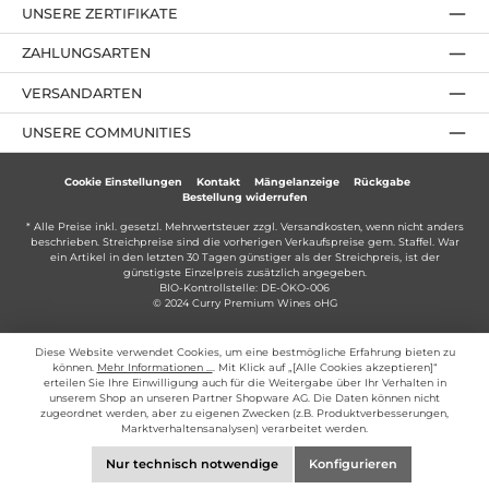
UNSERE ZERTIFIKATE
ZAHLUNGSARTEN
VERSANDARTEN
UNSERE COMMUNITIES
Cookie Einstellungen
Kontakt
Mängelanzeige
Rückgabe
Bestellung widerrufen
* Alle Preise inkl. gesetzl. Mehrwertsteuer zzgl.
Versandkosten
, wenn nicht anders
beschrieben. Streichpreise sind die vorherigen Verkaufspreise gem. Staffel. War
ein Artikel in den letzten 30 Tagen günstiger als der Streichpreis, ist der
günstigste Einzelpreis zusätzlich angegeben.
BIO-Kontrollstelle: DE-ÖKO-006
© 2024 Curry Premium Wines oHG
Diese Website verwendet Cookies, um eine bestmögliche Erfahrung bieten zu
können.
Mehr Informationen ...
. Mit Klick auf „[Alle Cookies akzeptieren]“
erteilen Sie Ihre Einwilligung auch für die Weitergabe über Ihr Verhalten in
unserem Shop an unseren Partner Shopware AG. Die Daten können nicht
zugeordnet werden, aber zu eigenen Zwecken (z.B. Produktverbesserungen,
Marktverhaltensanalysen) verarbeitet werden.
Nur technisch notwendige
Konfigurieren