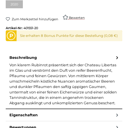
2020
(Diese Option ist zurzeit nicht verfügbar.)
Bewerten
Zum Merkzettel hinzufügen
Artikel-Nr:
401551-20
P
Sie erhalten 8 Bonus Punkte für diese Bestellung (0,08 €)
Beschreibung
Von klarem Rubinrot präsentiert sich der Chateau Libertas
im Glas und verströmt den Duft von reifer Beerenfrucht,
Pflaume und feinen Gewürzen. Von mittlerem Körper
umschmeicheln köstliche Nuancen aromatischer Beeren
und dunkler Pflaumen den saftig üppigen Gaumen,
untermalt von einer feinen Eichenwürze und einer soliden
Tanninstruktur, die in einem angenehm trockenen
Abgang ausklingt und unkomplizierten Genuss beschert.
Eigenschaften
Bewertungen