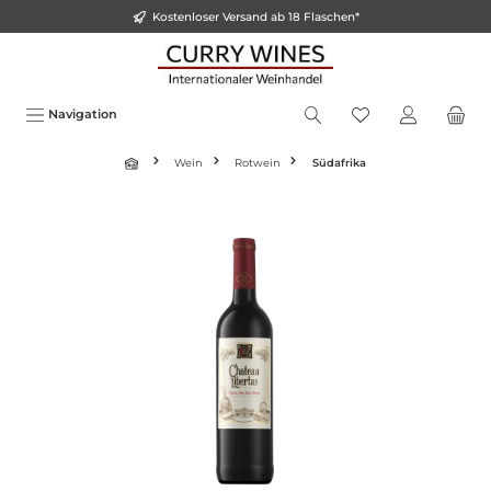
Kostenloser Versand ab 18 Flaschen*
alt springen
Navigation
Wein
Rotwein
Südafrika
Bildergalerie überspringen