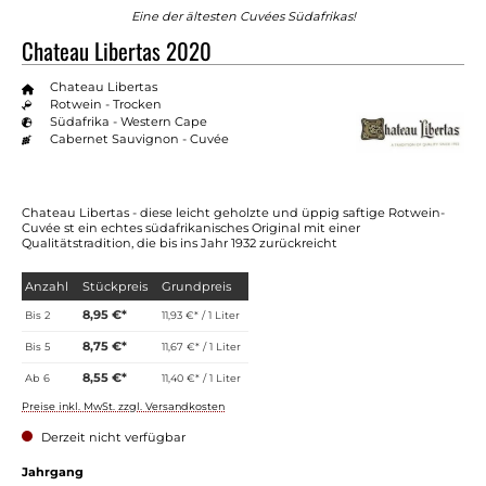
Eine der ältesten Cuvées Südafrikas!
Chateau Libertas 2020
Chateau Libertas
Rotwein - Trocken
Südafrika - Western Cape
Cabernet Sauvignon - Cuvée
Chateau Libertas - diese leicht geholzte und üppig saftige Rotwein-
Cuvée st ein echtes südafrikanisches Original mit einer
Qualitätstradition, die bis ins Jahr 1932 zurückreicht
Anzahl
Stückpreis
Grundpreis
8,95 €*
Bis
2
11,93 €* / 1 Liter
8,75 €*
Bis
5
11,67 €* / 1 Liter
8,55 €*
Ab
6
11,40 €* / 1 Liter
Preise inkl. MwSt. zzgl. Versandkosten
Derzeit nicht verfügbar
auswählen
Jahrgang