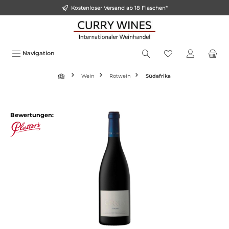
Kostenloser Versand ab 18 Flaschen*
inhalt springen
Navigation
Wein
Rotwein
Südafrika
Bewertungen: