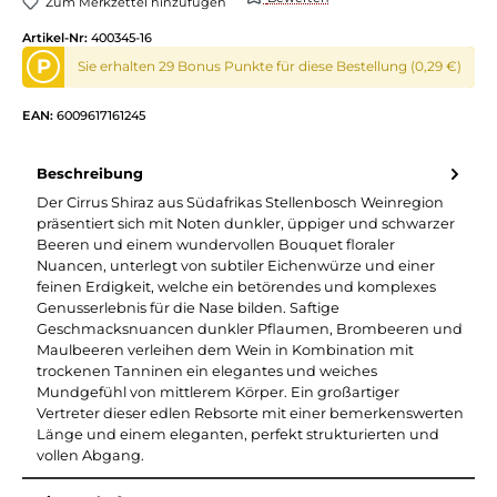
Zum Merkzettel hinzufügen
Artikel-Nr:
400345-16
P
Sie erhalten 29 Bonus Punkte für diese Bestellung (0,29 €)
EAN:
6009617161245
Beschreibung
Der Cirrus Shiraz aus Südafrikas Stellenbosch Weinregion
präsentiert sich mit Noten dunkler, üppiger und schwarzer
Beeren und einem wundervollen Bouquet floraler
Nuancen, unterlegt von subtiler Eichenwürze und einer
feinen Erdigkeit, welche ein betörendes und komplexes
Genusserlebnis für die Nase bilden. Saftige
Geschmacksnuancen dunkler Pflaumen, Brombeeren und
Maulbeeren verleihen dem Wein in Kombination mit
trockenen Tanninen ein elegantes und weiches
Mundgefühl von mittlerem Körper. Ein großartiger
Vertreter dieser edlen Rebsorte mit einer bemerkenswerten
Länge und einem eleganten, perfekt strukturierten und
vollen Abgang.