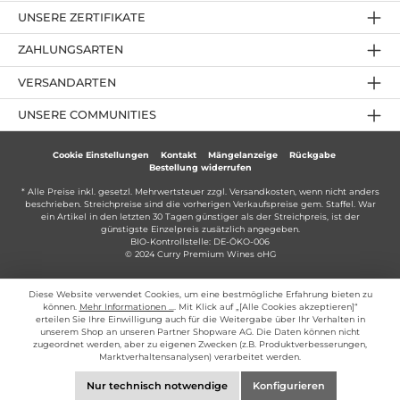
UNSERE ZERTIFIKATE
ZAHLUNGSARTEN
VERSANDARTEN
UNSERE COMMUNITIES
Cookie Einstellungen
Kontakt
Mängelanzeige
Rückgabe
Bestellung widerrufen
* Alle Preise inkl. gesetzl. Mehrwertsteuer zzgl.
Versandkosten
, wenn nicht anders
beschrieben. Streichpreise sind die vorherigen Verkaufspreise gem. Staffel. War
ein Artikel in den letzten 30 Tagen günstiger als der Streichpreis, ist der
günstigste Einzelpreis zusätzlich angegeben.
BIO-Kontrollstelle: DE-ÖKO-006
© 2024 Curry Premium Wines oHG
Diese Website verwendet Cookies, um eine bestmögliche Erfahrung bieten zu
können.
Mehr Informationen ...
. Mit Klick auf „[Alle Cookies akzeptieren]“
erteilen Sie Ihre Einwilligung auch für die Weitergabe über Ihr Verhalten in
unserem Shop an unseren Partner Shopware AG. Die Daten können nicht
zugeordnet werden, aber zu eigenen Zwecken (z.B. Produktverbesserungen,
Marktverhaltensanalysen) verarbeitet werden.
Nur technisch notwendige
Konfigurieren