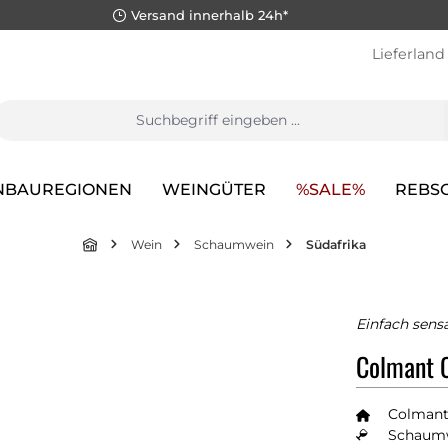
Versand innerhalb 24h*
Lieferland
NBAUREGIONEN
WEINGÜTER
%SALE%
REBS
Wein
Schaumwein
Südafrika
Einfach sensa
Colmant C
Colman
Schaumw