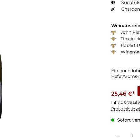
Südafrik
Chardon
Weinauszei
John Pla
Tim Atki
Robert P
Winemaga
Ein hochdotie
Hefe Aromen
25,46 €*
Inhalt:
0.75 Lit
Preise inkl. Mw
Sofort verf
Produkt Anzahl