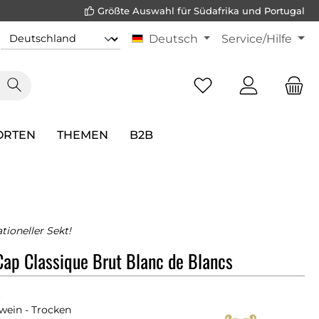
Größte Auswahl für Südafrika und Portugal
Deutsch
Service/Hilfe
ORTEN
THEMEN
B2B
tioneller Sekt!
ap Classique Brut Blanc de Blancs
t
ein - Trocken