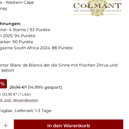
a - Western Cape
nay
chnungen:
tter: 4 Sterne / 93 Punkte
n 2025: 94 Punkte
arker: 90 Punkte
zine South Africa 2024: 88 Punkte
rter Blanc de Blancs der die Sinne mit frischen Zitrus-und
 betört
%
29,95 €*
(14.99% gespart)
er
(33,95 €* / 1 Liter)
St. zzgl. Versandkosten
ügbar, Lieferzeit: 1-3 Tage
: Gib den gewünschten Wert ein oder benutze die Schaltflächen um die Anz
In den Warenkorb