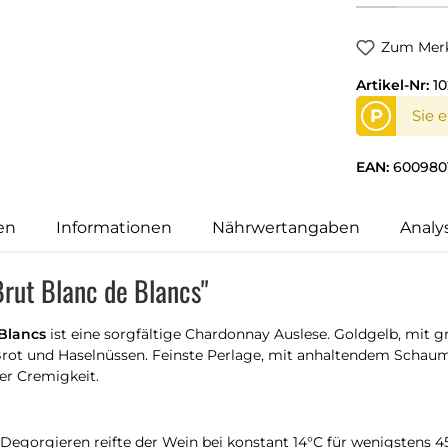
Zum Merk
Artikel-Nr:
1
P
Sie 
EAN:
600980
en
Informationen
Nährwertangaben
Analy
rut Blanc de Blancs"
Blancs
ist eine sorgfältige Chardonnay Auslese. Goldgelb, mit g
rot und Haselnüssen. Feinste Perlage, mit anhaltendem Schaum
er Cremigkeit.
Degorgieren reifte der Wein bei konstant 14°C für wenigstens 4