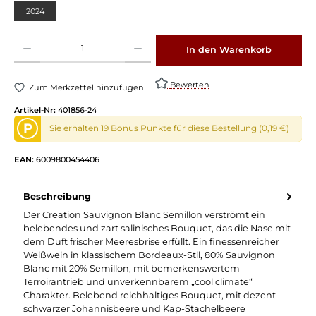
2024
Produkt Anzahl: Gib den gewünschten Wert ein oder benutze die Schaltflächen um die 
In den Warenkorb
Bewerten
Zum Merkzettel hinzufügen
Artikel-Nr:
401856-24
P
Sie erhalten 19 Bonus Punkte für diese Bestellung (0,19 €)
EAN:
6009800454406
Beschreibung
Der Creation Sauvignon Blanc Semillon verströmt ein
belebendes und zart salinisches Bouquet, das die Nase mit
dem Duft frischer Meeresbrise erfüllt. Ein finessenreicher
Weißwein in klassischem Bordeaux-Stil, 80% Sauvignon
Blanc mit 20% Semillon, mit bemerkenswertem
Terroirantrieb und unverkennbarem „cool climate“
Charakter. Belebend reichhaltiges Bouquet, mit dezent
schwarzer Johannisbeere und Kap-Stachelbeere