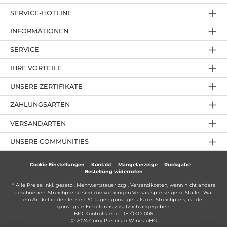
SERVICE-HOTLINE
INFORMATIONEN
SERVICE
IHRE VORTEILE
UNSERE ZERTIFIKATE
ZAHLUNGSARTEN
VERSANDARTEN
UNSERE COMMUNITIES
Cookie Einstellungen
Kontakt
Mängelanzeige
Rückgabe
Bestellung widerrufen
* Alle Preise inkl. gesetzl. Mehrwertsteuer zzgl.
Versandkosten
, wenn nicht anders
beschrieben. Streichpreise sind die vorherigen Verkaufspreise gem. Staffel. War
ein Artikel in den letzten 30 Tagen günstiger als der Streichpreis, ist der
günstigste Einzelpreis zusätzlich angegeben.
BIO-Kontrollstelle: DE-ÖKO-006
© 2024 Curry Premium Wines oHG