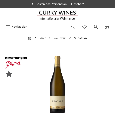
Kostenloser Versand ab 18 Flaschen*
inhalt springen
Navigation
Wein
Weißwein
Südafrika
Bewertungen: