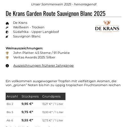
Unser Sommerwein 2025 - hervorragend!
De Krans Garden Route Sauvignon Blanc 2025
De Krans
Weißwein - Trocken
Südafrika - Upper Langkloof
Sauvignon Blanc
Weinauszeichnungen:
John Platter: 4.5 Sterne / 91 Punkte
Veritas Awards 2025: Silber
Auszeichnungen früherer Jahrgänge
Ein vollkommen ausgewogener Tropfen mit vielfältigen Aromen, die
von „grünen” Noten bis hin zu üppig tropischen Fruchtaromen reichen
Anzahl
Stückpreis
Grundpreis
9,95 €*
Bis
2
13,27 €* / 1 Liter
9,75 €*
Bis
5
13,00 €* / 1 Liter
9,55 €*
Ab
6
12,73 €* / 1 Liter