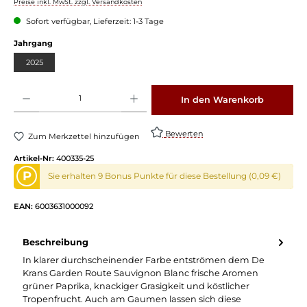
Preise inkl. MwSt. zzgl. Versandkosten
Sofort verfügbar, Lieferzeit: 1-3 Tage
auswählen
Jahrgang
2025
Produkt Anzahl: Gib den gewünschten Wert ein oder benutze die Schaltflächen um die 
In den Warenkorb
Bewerten
Zum Merkzettel hinzufügen
Artikel-Nr:
400335-25
P
Sie erhalten 9 Bonus Punkte für diese Bestellung (0,09 €)
EAN:
6003631000092
Beschreibung
In klarer durchscheinender Farbe entströmen dem De
Krans Garden Route Sauvignon Blanc frische Aromen
grüner Paprika, knackiger Grasigkeit und köstlicher
Tropenfrucht. Auch am Gaumen lassen sich diese