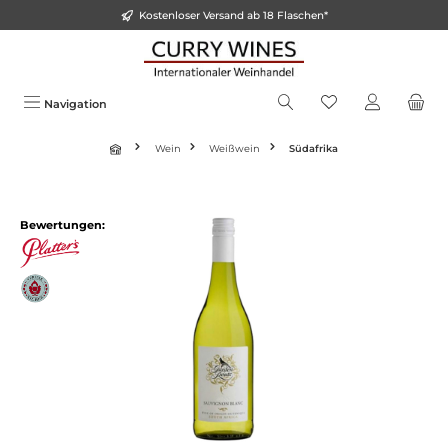
Kostenloser Versand ab 18 Flaschen*
alt springen
Navigation
Wein
Weißwein
Südafrika
Bildergalerie überspringen
Bewertungen: