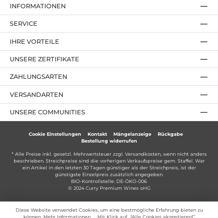
INFORMATIONEN
SERVICE
IHRE VORTEILE
UNSERE ZERTIFIKATE
ZAHLUNGSARTEN
VERSANDARTEN
UNSERE COMMUNITIES
Cookie Einstellungen
Kontakt
Mängelanzeige
Rückgabe
Bestellung widerrufen
* Alle Preise inkl. gesetzl. Mehrwertsteuer zzgl.
Versandkosten
, wenn nicht anders
beschrieben. Streichpreise sind die vorherigen Verkaufspreise gem. Staffel. War
ein Artikel in den letzten 30 Tagen günstiger als der Streichpreis, ist der
günstigste Einzelpreis zusätzlich angegeben.
BIO-Kontrollstelle: DE-ÖKO-006
© 2024 Curry Premium Wines oHG
Diese Website verwendet Cookies, um eine bestmögliche Erfahrung bieten zu
können.
Mehr Informationen ...
. Mit Klick auf „[Alle Cookies akzeptieren]“