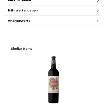
Informationen
Nährwertangaben
Analysewerte
Produktgalerie überspringen
Similar Items