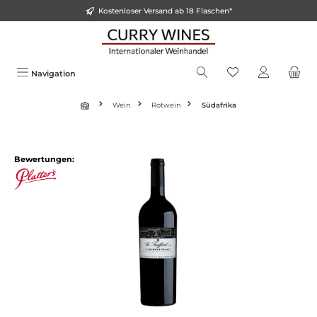
Kostenloser Versand ab 18 Flaschen*
alt springen
Navigation
Wein
Rotwein
Südafrika
Bildergalerie überspringen
Bewertungen: