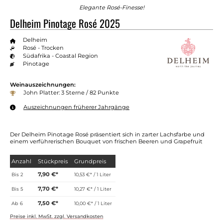
Elegante Rosé-Finesse!
Delheim Pinotage Rosé 2025
Delheim
Rosé - Trocken
Südafrika - Coastal Region
Pinotage
Weinauszeichnungen:
John Platter: 3 Sterne / 82 Punkte
Auszeichnungen früherer Jahrgänge
Der Delheim Pinotage Rosé präsentiert sich in zarter Lachsfarbe und
einem verführerischen Bouquet von frischen Beeren und Grapefruit
Anzahl
Stückpreis
Grundpreis
7,90 €*
Bis
2
10,53 €* / 1 Liter
7,70 €*
Bis
5
10,27 €* / 1 Liter
7,50 €*
Ab
6
10,00 €* / 1 Liter
Preise inkl. MwSt. zzgl. Versandkosten