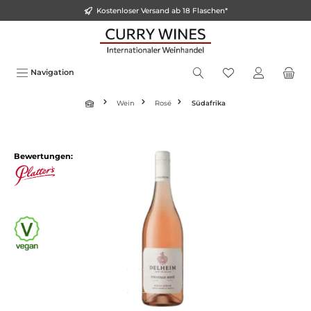
Kostenloser Versand ab 18 Flaschen*
alt springen
Navigation
Wein
Rosé
Südafrika
Bildergalerie überspringen
Bewertungen: