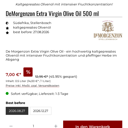
Kaltgepresstes Olivenöl mit intensiver Fruchtkonzentration!
DeMorgenzon Extra Virgin Olive Oil 500 ml
Südafrika, Stellenbosch
kaltgepresstes Olivenöl
best before: 27.08.2026
De Morgenzon Extra Virgin Olive Oil - ein hochwertig kaltgepresstes
Olivenöl mit intensiver Fruchtkonzentration und pfeffriger Herbe im
Abgang
%
7,00 €*
12,95 €*
(45.95% gespart)
Inhalt:
0.5 Liter
(14,00 €* / 1 Liter)
Preise inkl. MwSt. zzgl. Versandkosten
Sofort verfügbar, Lieferzeit: 1-3 Tage
auswählen
Best before
2026.08.27
2026.12.27
Produkt Anzahl: Gib den gewünschten Wert ein oder benutze die Schaltflächen um die 
In den Warenkorb