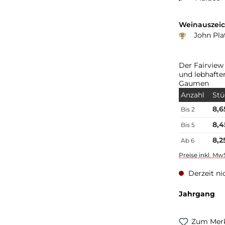
Weinauszei
John Plat
Der Fairview
und lebhafte
Gaumen
Anzahl
Stü
8,6
Bis
2
8,4
Bis
5
8,2
Ab
6
Preise inkl. Mw
Derzeit ni
au
Jahrgang
Zum Merk