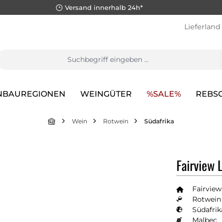
Versand innerhalb 24h*
Lieferland
NBAUREGIONEN
WEINGÜTER
%SALE%
REBS
Wein
Rotwein
Südafrika
Fairview 
Fairview
Rotwein 
Südafrik
Malbec