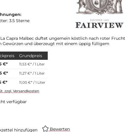
chnungen:
ter: 3.5 Sterne
 La Capra Malbec duftet ungemein köstlich nach roter Frucht
n Gewürzen und überzeugt mit einem üppig fülligem
ckpreis
Grundpreis
5 €*
11,53 €* / 1 Liter
5 €*
11,27 €* / 1 Liter
5 €*
11,00 €* / 1 Liter
St. zzgl. Versandkosten
cht verfügbar
swählen
Bewerten
zettel hinzufügen