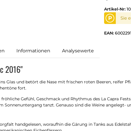
Artikel-Nr:
10
P
Sie 
EAN:
600229
en
Informationen
Analysewerte
ec 2016"
 ins Glas und betört die Nase mit frischen roten Beeren, reife
chentöne fort.
e, fröhliche Gefühl, Geschmack und Rhythmus des La Capra Fests.
 zum Sonnenuntergang tanzt. Genauso sind die Weine angelegt- un
gfalt handgelesen, woraufhin die Gärung in Tanks aus Edelstahl
d amerikanischen Eichenfässern.