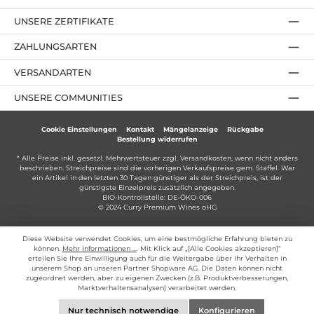
UNSERE ZERTIFIKATE
ZAHLUNGSARTEN
VERSANDARTEN
UNSERE COMMUNITIES
Cookie Einstellungen
Kontakt
Mängelanzeige
Rückgabe
Bestellung widerrufen
* Alle Preise inkl. gesetzl. Mehrwertsteuer zzgl.
Versandkosten
, wenn nicht anders
beschrieben. Streichpreise sind die vorherigen Verkaufspreise gem. Staffel. War
ein Artikel in den letzten 30 Tagen günstiger als der Streichpreis, ist der
günstigste Einzelpreis zusätzlich angegeben.
BIO-Kontrollstelle: DE-ÖKO-006
© 2024 Curry Premium Wines oHG
Diese Website verwendet Cookies, um eine bestmögliche Erfahrung bieten zu
können.
Mehr Informationen ...
. Mit Klick auf „[Alle Cookies akzeptieren]“
erteilen Sie Ihre Einwilligung auch für die Weitergabe über Ihr Verhalten in
unserem Shop an unseren Partner Shopware AG. Die Daten können nicht
zugeordnet werden, aber zu eigenen Zwecken (z.B. Produktverbesserungen,
Marktverhaltensanalysen) verarbeitet werden.
Nur technisch notwendige
Konfigurieren