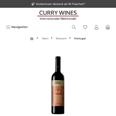
Kostenloser Versand ab 18 Flaschen*
alt springen
Navigation
Wein
Rotwein
Portugal
Bildergalerie überspringen