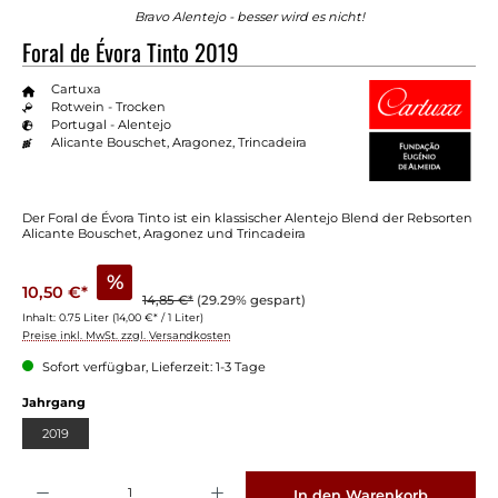
Bravo Alentejo - besser wird es nicht!
Foral de Évora Tinto 2019
Cartuxa
Rotwein - Trocken
Portugal - Alentejo
Alicante Bouschet, Aragonez, Trincadeira
Der Foral de Évora Tinto ist ein klassischer Alentejo Blend der Rebsorten
Alicante Bouschet, Aragonez und Trincadeira
%
10,50 €*
14,85 €*
(29.29% gespart)
Inhalt:
0.75 Liter
(14,00 €* / 1 Liter)
Preise inkl. MwSt. zzgl. Versandkosten
Sofort verfügbar, Lieferzeit: 1-3 Tage
auswählen
Jahrgang
2019
Produkt Anzahl: Gib den gewünschten Wert ein oder benutze die Schaltflächen um die 
In den Warenkorb