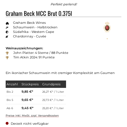
Perfekt perlend!
Graham Beck MCC Brut 0.375l
Graham Beck Wines
Schaumwein - Halbtrocken
Südafrika - Western Cape
Chardonnay - Cuvée
Weinauszeichnungen:
John Platter: 4 Sterne / 88 Punkte
Tim Atkin 2024: 91 Punkte
Ein ikonischer Schaumwein mit cremiger Komplexität am Gaumen
Anzahl
Stückpreis
Grundpreis
9,85 €*
Bis
2
26,27 €* / 1 Liter
9,65 €*
Bis
5
25,73 €* / 1 Liter
9,45 €*
Ab
6
25,20 €* / 1 Liter
Preise inkl. MwSt. zzgl. Versandkosten
Derzeit nicht verfügbar