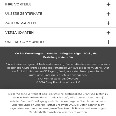
IHRE VORTEILE
UNSERE ZERTIFIKATE
ZAHLUNGSARTEN
VERSANDARTEN
UNSERE COMMUNITIES
Cookie Einstellungen
Kontakt
Mängelanzeige
Rückgabe
Bestellung widerrufen
* Alle Preise inkl. gesetzl. Mehrwertsteuer zzgl.
Versandkosten
, wenn nicht anders
beschrieben. Streichpreise sind die vorherigen Verkaufspreise gem. Staffel. War
ein Artikel in den letzten 30 Tagen günstiger als der Streichpreis, ist der
günstigste Einzelpreis zusätzlich angegeben.
BIO-Kontrollstelle: DE-ÖKO-006
© 2024 Curry Premium Wines oHG
Diese Website verwendet Cookies, um eine bestmögliche Erfahrung bieten zu
können.
Mehr Informationen ...
. Mit Klick auf „[Alle Cookies akzeptieren]“
erteilen Sie Ihre Einwilligung auch für die Weitergabe über Ihr Verhalten in
unserem Shop an unseren Partner Shopware AG. Die Daten können nicht
zugeordnet werden, aber zu eigenen Zwecken (z.B. Produktverbesserungen,
Marktverhaltensanalysen) verarbeitet werden.