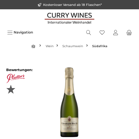
Kostenloser Versand ab 18 Flaschen*
inhalt springen
Navigation
Wein
Schaumwein
Südafrika
Bewertungen: