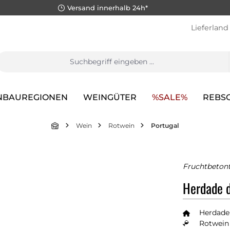
Versand innerhalb 24h*
Lieferland
NBAUREGIONEN
WEINGÜTER
%SALE%
REBS
Wein
Rotwein
Portugal
Fruchtbetont
Herdade d
Herdade
Rotwein 