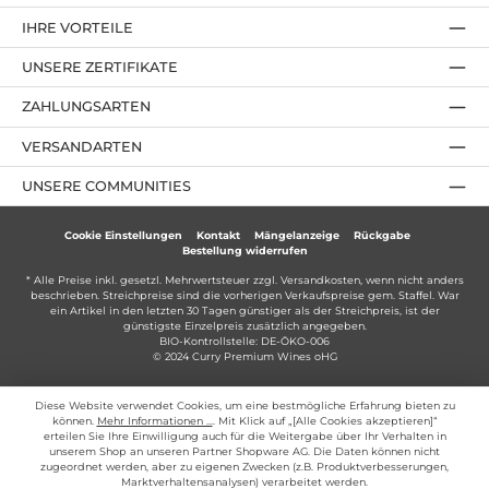
IHRE VORTEILE
UNSERE ZERTIFIKATE
ZAHLUNGSARTEN
VERSANDARTEN
UNSERE COMMUNITIES
Cookie Einstellungen
Kontakt
Mängelanzeige
Rückgabe
Bestellung widerrufen
* Alle Preise inkl. gesetzl. Mehrwertsteuer zzgl.
Versandkosten
, wenn nicht anders
beschrieben. Streichpreise sind die vorherigen Verkaufspreise gem. Staffel. War
ein Artikel in den letzten 30 Tagen günstiger als der Streichpreis, ist der
günstigste Einzelpreis zusätzlich angegeben.
BIO-Kontrollstelle: DE-ÖKO-006
© 2024 Curry Premium Wines oHG
Diese Website verwendet Cookies, um eine bestmögliche Erfahrung bieten zu
können.
Mehr Informationen ...
. Mit Klick auf „[Alle Cookies akzeptieren]“
erteilen Sie Ihre Einwilligung auch für die Weitergabe über Ihr Verhalten in
unserem Shop an unseren Partner Shopware AG. Die Daten können nicht
zugeordnet werden, aber zu eigenen Zwecken (z.B. Produktverbesserungen,
Marktverhaltensanalysen) verarbeitet werden.