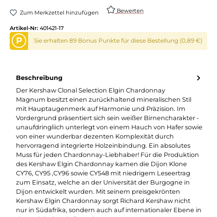
Bewerten
Zum Merkzettel hinzufügen
Artikel-Nr:
401421-17
P
Sie erhalten 89 Bonus Punkte für diese Bestellung (0,89 €)
Beschreibung
Der Kershaw Clonal Selection Elgin Chardonnay
Magnum besitzt einen zurückhaltend mineralischen Stil
mit Hauptaugenmerk auf Harmonie und Präzision. Im
Vordergrund präsentiert sich sein weißer Birnencharakter -
unaufdringliich unterlegt von einem Hauch von Hafer sowie
von einer wunderbar dezenten Komplexität durch
hervorragend integrierte Holzeinbindung. Ein absolutes
Muss für jeden Chardonnay-Liebhaber! Für die Produktion
des Kershaw Elgin Chardonnay kamen die Dijon Klone
CY76, CY95 ,CY96 sowie CY548 mit niedrigem Leseertrag
zum Einsatz, welche an der Universität der Burgogne in
Dijon entwickelt wurden. Mit seinem preisgekrönten
Kershaw Elgin Chardonnay sorgt Richard Kershaw nicht
nur in Südafrika, sondern auch auf internationaler Ebene in