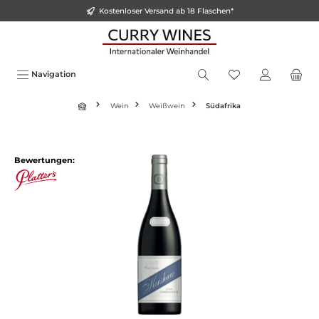
Kostenloser Versand ab 18 Flaschen*
alt springen
Navigation
Wein
Weißwein
Südafrika
Bildergalerie überspringen
Bewertungen: