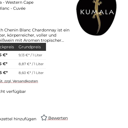
a - Western Cape
lanc - Cuvée
h Chenin Blanc Chardonnay ist ein
ter, körperreicher, voller und
eißwein mit Aromen tropischer
ckpreis
Grundpreis
5 €*
9,13 €* / 1 Liter
5 €*
8,87 €* / 1 Liter
5 €*
8,60 €* / 1 Liter
St. zzgl. Versandkosten
cht verfügbar
Bewerten
zettel hinzufügen