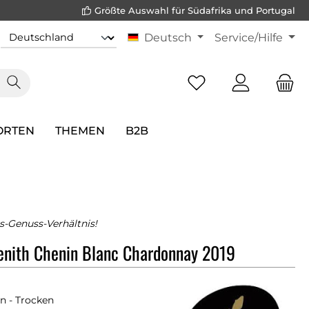
Größte Auswahl für Südafrika und Portugal
Deutsch
Service/Hilfe
ORTEN
THEMEN
B2B
s-Genuss-Verhältnis!
enith Chenin Blanc Chardonnay 2019
n - Trocken