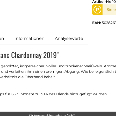
Artikel-Nr:
10
P
Sie 
EAN:
502826
en
Informationen
Analysewerte
Blanc Chardonnay 2019"
ht geholzter, körperreicher, voller und trockener Weißwein. Aro
e, und verleihen ihm einen cremigen Abgang. Wie bei eigentlich
verhältnis die Oberhand behält.
ips für 6 - 9 Monate zu 30% des Blends hinzugefügt wurden
Versand innerhalb 24h*