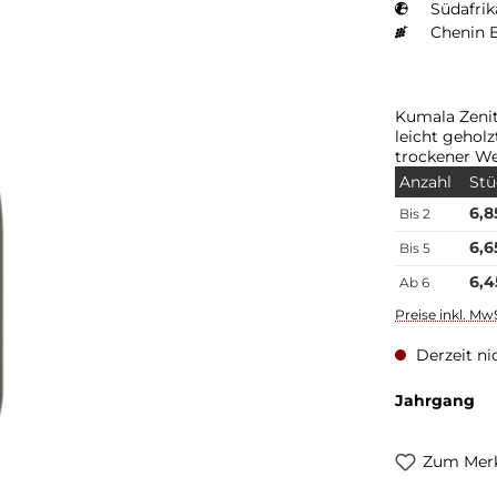
Südafrik
Chenin B
Kumala Zenit
leicht geholz
trockener W
Früchte
Anzahl
Stü
6,8
Bis
2
6,6
Bis
5
6,4
Ab
6
Preise inkl. Mw
Derzeit ni
Jahrgang
Zum Merk