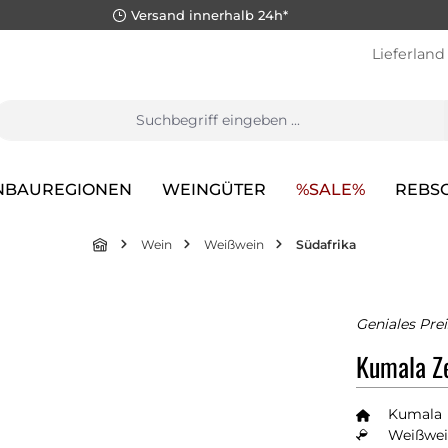
Versand innerhalb 24h*
Lieferland
NBAUREGIONEN
WEINGÜTER
%SALE%
REBS
Wein
Weißwein
Südafrika
Geniales Prei
Kumala Z
Kumala
Weißwei