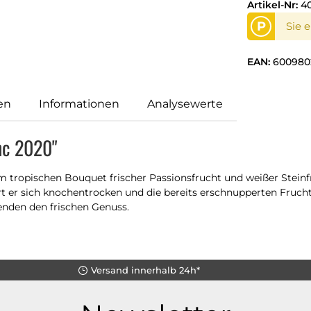
Artikel-Nr:
4
P
Sie 
EAN:
600980
en
Informationen
Analysewerte
nc 2020"
tropischen Bouquet frischer Passionsfrucht und weißer Steinfru
rt er sich knochentrocken und die bereits erschnupperten Fruc
enden den frischen Genuss.
Versand innerhalb 24h*