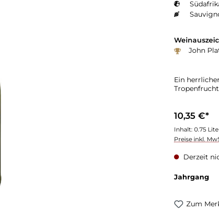
Südafrik
Sauvign
Weinauszei
John Plat
Ein herrliche
Tropenfruch
10,35 €*
Inhalt:
0.75 Lit
Preise inkl. Mw
Derzeit ni
Jahrgang
Zum Merk