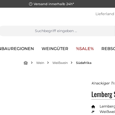
Versand innerhalb 24h*
Lieferland
NBAUREGIONEN
WEINGÜTER
%SALE%
REBS
Wein
Weißwein
Südafrika
Knackiger Tr
Lemberg 
Lemberg
Weißwei