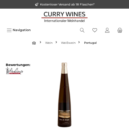
Kostenloser Versand ab 18 Flaschen*
inhalt springen
Navigation
Wein
Weißwein
Portugal
Bewertungen: