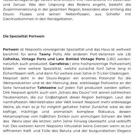
und Januar. Was den Ursprung des Bodens angeht, besteht die
Zusammensetzung in der gesamten Region, besonders aber entlang des
Douro- Flusses und seinen Nebenflüssen, aus Schiefer mit
Granitvorkommen in den Randgebieten.
Die Spezialität Portwein
Portwein
ist Niepoorts vorwiegende Spezialität und das Haus ist weltweit
berühmt für seine
Tawny
Ports. Alle anderen Port-Varianten wie z.B.
Colheitas, Vintage Ports und Late Bottled Vintage Ports
(LBV) werden
natürlich auch produziert.
Garrafeiras
( eine hochprozentige Portweinart)
bilden eine weitere Spezialität, welche zunächst fünf Jahre lang in
Eichenfässern reift, und dann für weitere zwei Jahre in 11-Liter-Glaskrügen.
Niepoort sieht in der Douro-Region ein enormes Potenzial für die
Weinproduktion und ist der Meinung, dass erstklassige Portweine an der
Seite fantastischer
Tafelweine
auf jeden Fall produziert werden sollten.
Dirk Niepoort spricht auch vom „Schatz des Douro“ mit seinen zahlreichen
Traubensorten, die zur Groβartigkeit dieser Region beitragen. Laut der
namhaftesten Weinliebhaber aller Welt kreiert Niepoort mehr erstklassige
Weine, als man es je für möglich gehalten hätte! Zunächst wäre da der
kräftige, mächtige und aromatisch komplexe Robustus, dessen
Metamorphose vom häβlichen Entlein zum anmutigen Schwan die Welt
des Weins über die letzten zehn Jahre hinweg überrascht und verblüfft
hat. Des weiteren kennt Niepoorts Virtuosität keine Grenzen wenn es zur
raffinierten Kraft und Fülle des Batuta und der burgundischen Eleganz