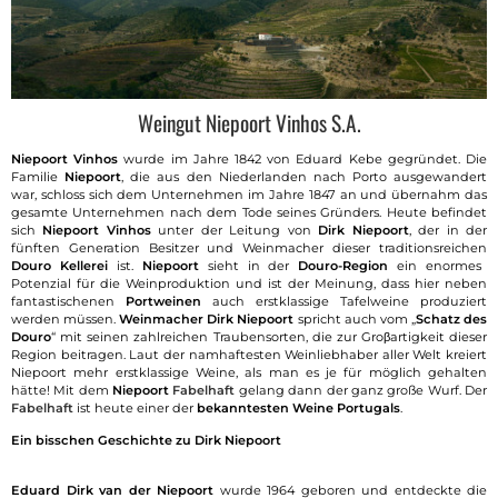
Weingut Niepoort Vinhos S.A.
Niepoort Vinhos
wurde im Jahre 1842 von Eduard Kebe gegründet. Die
Familie
Niepoort
, die aus den Niederlanden nach Porto ausgewandert
war, schloss sich dem Unternehmen im Jahre 1847 an und übernahm das
gesamte Unternehmen nach dem Tode seines Gründers. Heute befindet
sich
Niepoort Vinhos
unter der Leitung von
Dirk Niepoort
, der in der
fünften Generation Besitzer und Weinmacher dieser traditionsreichen
Douro Kellerei
ist.
Niepoort
sieht in der
Douro-Region
ein enormes
Potenzial für die Weinproduktion und ist der Meinung, dass hier neben
fantastischenen
Portweinen
auch erstklassige Tafelweine produziert
werden müssen.
Weinmacher Dirk Niepoort
spricht auch vom „
Schatz des
Douro
“ mit seinen zahlreichen Traubensorten, die zur Groβartigkeit dieser
Region beitragen. Laut der namhaftesten Weinliebhaber aller Welt kreiert
Niepoort mehr erstklassige Weine, als man es je für möglich gehalten
hätte! Mit dem
Niepoort
Fabelhaft
gelang dann der ganz große Wurf. Der
Fabelhaft
ist heute einer der
bekanntesten Weine Portugals
.
Ein bisschen Geschichte zu Dirk Niepoort
Eduard Dirk van der Niepoort
wurde 1964 geboren und entdeckte die