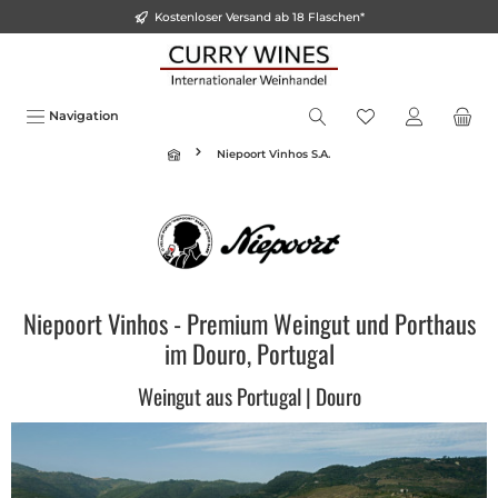
Kostenloser Versand ab 18 Flaschen*
inhalt springen
Navigation
Niepoort Vinhos S.A.
Niepoort Vinhos - Premium Weingut und Porthaus
im Douro, Portugal
Weingut aus Portugal | Douro