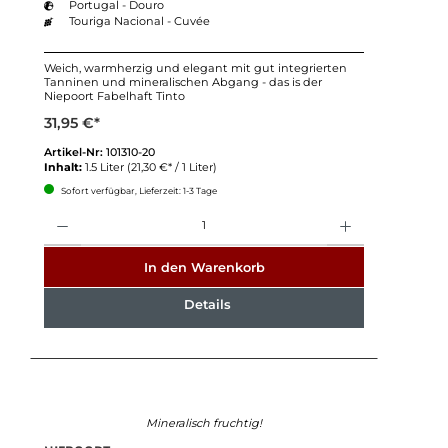
Portugal - Douro
Touriga Nacional - Cuvée
Weich, warmherzig und elegant mit gut integrierten
Tanninen und mineralischen Abgang - das is der
Niepoort Fabelhaft Tinto
31,95 €*
Artikel-Nr:
101310-20
Inhalt:
1.5 Liter
(21,30 €* / 1 Liter)
Sofort verfügbar, Lieferzeit: 1-3 Tage
Anzahl
In den Warenkorb
Details
Mineralisch fruchtig!