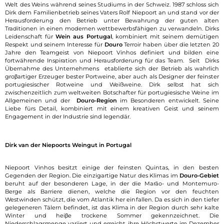
Welt des Weins während seines Studiums in der Schweiz. 1987 schloss sich
Dirk dem Familienbetrieb seines Vaters Rolf Niepoort an und stand vor der
Herausforderung den Betrieb unter Bewahrung der guten alten
Traditionen in einen modernen wettbewerbsfähigen zu verwandeln. Dirks
Leidenschaft für
Wein aus Portugal
, kombiniert mit seinem demütigen
Respekt und seinem Interesse für
Douro
Terroir haben über die letzten 20
Jahre den Teamgeist von Niepoort Vinhos definiert und bilden eine
fortwährende Inspiration und Herausforderung für das Team. Seit Dirks
Übernahme des Unternehmens etablierte sich der Betrieb als wahrlich
groβartiger Erzeuger bester Portweine, aber auch als Designer der feinster
portugiesischer Rotweine und Weißweine. Dirk selbst hat sich
zwischenzeitlich zum weltweiten Botschafter für portugiesische Weine im
Allgemeinen und der
Douro-Region
im Besonderen entwickelt. Seine
Liebe fürs Detail, kombiniert mit einem kreativen Geist und seinem
Engagement in der Industrie sind legendär.
Dirk van der Niepoorts Weingut in Portugal
Niepoort Vinhos besitzt einige der feinsten Quintas, in den besten
Gegenden der Region. Die einzigartige Natur des Klimas im
Douro-Gebiet
beruht auf der besonderen Lage, in der die Marão- und Montemuro-
Berge als Barriere dienen, welche die Region vor den feuchten
Westwinden schützt, die vom Atlantik her einfallen. Da es sich in den tiefer
gelegeneren Tälern befindet, ist das Klima in der Region durch sehr kalte
Winter und heiβe trockene Sommer gekennzeichnet. Die
Niederschlagsmenge variiert und erreicht ihre Höchstwerte im Dezember