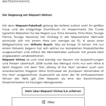
des Charme kommt.
Der Siegeszug von Niepoort Weinen
Mit dem
Niepoort-Fabelhaft
gelang der Kellerei zuletzt wohl Ihr größter
Coup und der endgültige Durchbruch im Massenmarkt. Die Cuvée
typischer Rebsorten für die Region (u.a. Tinta Amarela, Tinta Roriz, Touriga
Franca, Touriga Nacional) Der Einstieg in die Niepoortsche Weinwelt
schmückt sich mit einem Preis von weniger als 10,- € sowie einer
Bildgeschichte von
Wilhelm Busch
. Was vor knapp 10 Jahren mit nur
einem Rotwein begann hat sich seither zur kompletten Produktfamilie
ausgewachsen und erfreut die Weinliebhaber weltweit mit jeweils lokal
angepassten Ländereditionen.
Niepoort Vinhos
ist und wird ständig von Neuem mit Auszeichnungen
und Preisen überhäuft. 2008 wurde das Weingut nicht nur vom Wine &
Spirit Magazin mit dem Titel „Winery of the Year“, sondern auch vom
amerikanischen Magazin Wine Enthusiast als „European Winemaker of
the Year“ ausgezeichnet. Auserwählt als einer der 50 einflussreichsten
Winzer der Welt, gilt Dirk Niepoort als eine der berühmtesten
Persönlichkeiten im heutigen Weingewerbe.
Mehr über Niepoort Vinhos S.A. erfahren
Filter