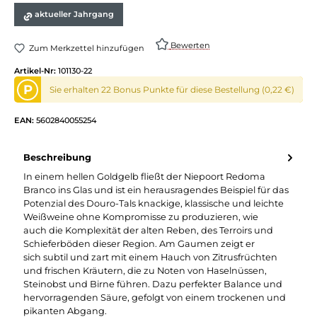
aktueller Jahrgang
Bewerten
Zum Merkzettel hinzufügen
Artikel-Nr:
101130-22
P
Sie erhalten 22 Bonus Punkte für diese Bestellung (0,22 €)
EAN:
5602840055254
Beschreibung
In einem hellen Goldgelb fließt der Niepoort Redoma
Branco ins Glas und ist ein herausragendes Beispiel für das
Potenzial des Douro-Tals knackige, klassische und leichte
Weißweine ohne Kompromisse zu produzieren, wie
auch die Komplexität der alten Reben, des Terroirs und
Schieferböden dieser Region. Am Gaumen zeigt er
sich subtil und zart mit einem Hauch von Zitrusfrüchten
und frischen Kräutern, die zu Noten von Haselnüssen,
Steinobst und Birne führen. Dazu perfekter Balance und
hervorragenden Säure, gefolgt von einem trockenen und
pikanten Abgang.