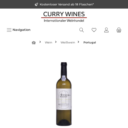
Kostenloser Versand ab 18 Flaschen*
inhalt springen
Navigation
Wein
Weißwein
Portugal