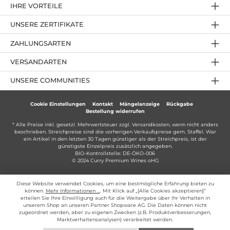
IHRE VORTEILE
UNSERE ZERTIFIKATE
ZAHLUNGSARTEN
VERSANDARTEN
UNSERE COMMUNITIES
Cookie Einstellungen
Kontakt
Mängelanzeige
Rückgabe
Bestellung widerrufen
* Alle Preise inkl. gesetzl. Mehrwertsteuer zzgl.
Versandkosten
, wenn nicht anders
beschrieben. Streichpreise sind die vorherigen Verkaufspreise gem. Staffel. War
ein Artikel in den letzten 30 Tagen günstiger als der Streichpreis, ist der
günstigste Einzelpreis zusätzlich angegeben.
BIO-Kontrollstelle: DE-ÖKO-006
© 2024 Curry Premium Wines oHG
Diese Website verwendet Cookies, um eine bestmögliche Erfahrung bieten zu
können.
Mehr Informationen ...
. Mit Klick auf „[Alle Cookies akzeptieren]“
erteilen Sie Ihre Einwilligung auch für die Weitergabe über Ihr Verhalten in
unserem Shop an unseren Partner Shopware AG. Die Daten können nicht
zugeordnet werden, aber zu eigenen Zwecken (z.B. Produktverbesserungen,
Marktverhaltensanalysen) verarbeitet werden.