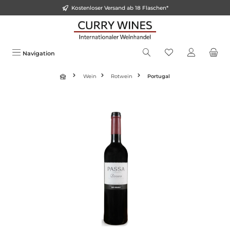
Kostenloser Versand ab 18 Flaschen*
alt springen
Navigation
Wein
Rotwein
Portugal
Bildergalerie überspringen