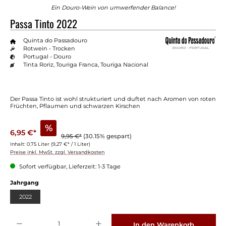
Ein Douro-Wein von umwerfender Balance!
Passa Tinto 2022
Quinta do Passadouro
Rotwein - Trocken
Portugal - Douro
Tinta Roriz, Touriga Franca, Touriga Nacional
Der Passa Tinto ist wohl strukturiert und duftet nach Aromen von roten
Früchten, Pflaumen und schwarzen Kirschen
%
6,95 €*
9,95 €*
(30.15% gespart)
Inhalt:
0.75 Liter
(9,27 €* / 1 Liter)
Preise inkl. MwSt. zzgl. Versandkosten
Sofort verfügbar, Lieferzeit: 1-3 Tage
auswählen
Jahrgang
2022
Produkt Anzahl: Gib den gewünschten Wert ein oder benutze die Schaltflächen um die 
In den Warenkorb