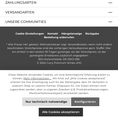
ZAHLUNGSARTEN
VERSANDARTEN
UNSERE COMMUNITIES
Cookie Einstellungen
Kontakt
Mängelanzeige
Rückgabe
Bestellung widerrufen
* Alle Preise inkl. gesetzl. Mehrwertsteuer zzgl.
Versandkosten
, wenn nicht anders
beschrieben. Streichpreise sind die vorherigen Verkaufspreise gem. Staffel. War
ein Artikel in den letzten 30 Tagen günstiger als der Streichpreis, ist der
günstigste Einzelpreis zusätzlich angegeben.
BIO-Kontrollstelle: DE-ÖKO-006
© 2024 Curry Premium Wines oHG
Diese Website verwendet Cookies, um eine bestmögliche Erfahrung bieten zu
können.
Mehr Informationen ...
. Mit Klick auf „[Alle Cookies akzeptieren]“
erteilen Sie Ihre Einwilligung auch für die Weitergabe über Ihr Verhalten in
unserem Shop an unseren Partner Shopware AG. Die Daten können nicht
zugeordnet werden, aber zu eigenen Zwecken (z.B. Produktverbesserungen,
Marktverhaltensanalysen) verarbeitet werden.
Nur technisch notwendige
Konfigurieren
Alle Cookies akzeptieren