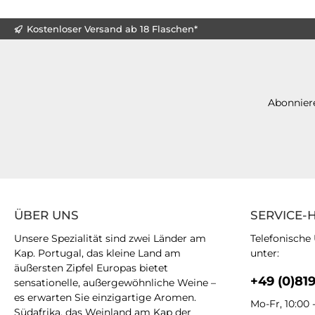
Kostenloser Versand ab 18 Flaschen*
Abonniere
ÜBER UNS
SERVICE-
Unsere Spezialität sind zwei Länder am
Telefonische
Kap. Portugal, das kleine Land am
unter:
äußersten Zipfel Europas bietet
+49 (0)81
sensationelle, außergewöhnliche Weine –
es erwarten Sie einzigartige Aromen.
Mo-Fr, 10:00 
Südafrika, das Weinland am Kap der