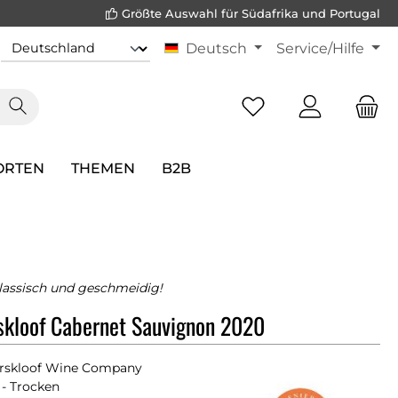
Größte Auswahl für Südafrika und Portugal
Deutsch
Service/Hilfe
ORTEN
THEMEN
B2B
lassisch und geschmeidig!
skloof Cabernet Sauvignon 2020
erskloof Wine Company
- Trocken