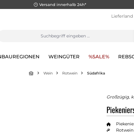
Versand innerhalb 24h*
Lieferland
NBAUREGIONEN
WEINGÜTER
%SALE%
REBS
Wein
Rotwein
Südafrika
Großzügig, k
Piekenier
Piekeni
Rotwein 