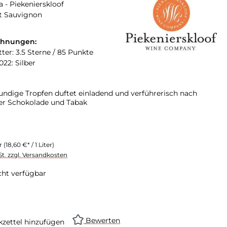
a - Piekenierskloof
t Sauvignon
chnungen:
ter: 3.5 Sterne / 85 Punkte
022: Silber
undige Tropfen duftet einladend und verführerisch nach
ler Schokolade und Tabak
er
(18,60 €* / 1 Liter)
St. zzgl. Versandkosten
cht verfügbar
Bewerten
zettel hinzufügen