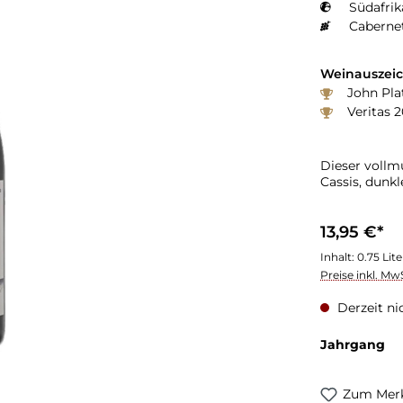
Südafrik
Caberne
Weinauszei
John Plat
Veritas 2
Dieser vollm
Cassis, dunk
13,95 €*
Inhalt:
0.75 Lit
Preise inkl. Mw
Derzeit ni
Jahrgang
Zum Merk