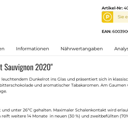
Artikel-Nr:
4
P
Sie 
EAN:
600390
en
Informationen
Nährwertangaben
Analy
et Sauvignon 2020"
v leuchtendem Dunkelrot ins Glas und präsentiert sich in klassi
tbitterschokolade und aromatischer Tabakaromen. Am Gaumen ve
nge.
und unter 26ºC gehalten. Maximaler Schalenkontakt wird erlaub
reift weitere 14 Monate in neuen (30 %) und zweitbefüllten (70%