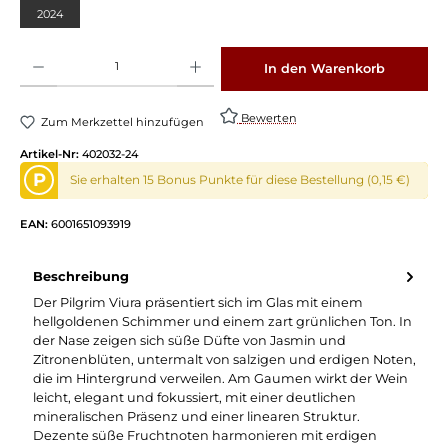
2024
Produkt Anzahl: Gib den gewünschten Wert ein oder benutze die Schaltflächen um die 
In den Warenkorb
Bewerten
Zum Merkzettel hinzufügen
Artikel-Nr:
402032-24
P
Sie erhalten 15 Bonus Punkte für diese Bestellung (0,15 €)
EAN:
6001651093919
Beschreibung
Der Pilgrim Viura präsentiert sich im Glas mit einem
hellgoldenen Schimmer und einem zart grünlichen Ton. In
der Nase zeigen sich süße Düfte von Jasmin und
Zitronenblüten, untermalt von salzigen und erdigen Noten,
die im Hintergrund verweilen. Am Gaumen wirkt der Wein
leicht, elegant und fokussiert, mit einer deutlichen
mineralischen Präsenz und einer linearen Struktur.
Dezente süße Fruchtnoten harmonieren mit erdigen