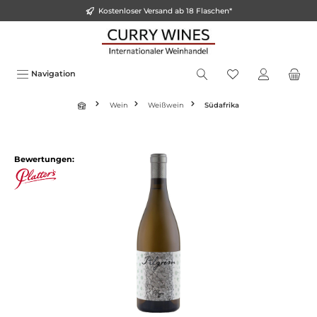
Kostenloser Versand ab 18 Flaschen*
inhalt springen
Navigation
Wein
Weißwein
Südafrika
Bewertungen: