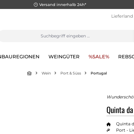
Versand innerhalb 24h*
Lieferland
NBAUREGIONEN
WEINGÜTER
%SALE%
REBS
Wein
Port & Süss
Portugal
Wunderschön
Quinta da
Quinta 
Port - Li