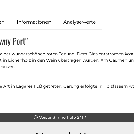
en
Informationen
Analysewerte
wny Port"
seiner wunderschönen roten Tönung. Dem Glas entströmen kös
t in Eichenholz in den Wein übertragen wurden. Am Gaumen ung
 enden.
 Art in Lagares Fuß getreten. Gärung erfolgte in Holzfässern wo
Versand innerhalb 24h*