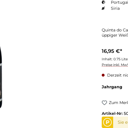
Portugal
Siria
Quinta do Ca
üppiger Wei
16,95 €*
Inhalt:
0.75 Lit
Preise inkl. Mw
Derzeit ni
Jahrgang
Zum Merk
Artikel-Nr:
50
P
Sie 