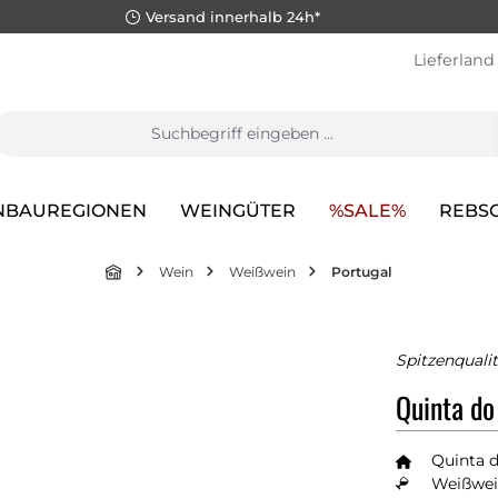
Versand innerhalb 24h*
Lieferland
NBAUREGIONEN
WEINGÜTER
%SALE%
REBS
Wein
Weißwein
Portugal
Spitzenqualit
Quinta do
Quinta 
Weißwei