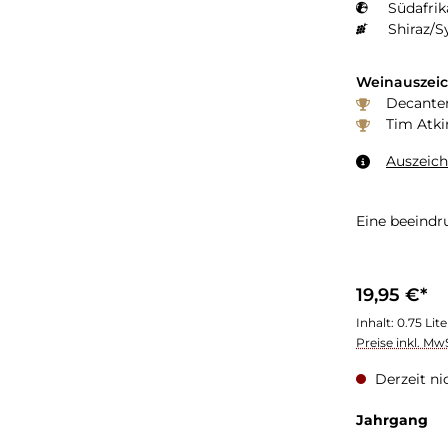
Südafrik
Shiraz/S
Weinauszei
Decanter
Tim Atki
Auszeic
Eine beeindr
19,95 €*
Inhalt:
0.75 Lit
Preise inkl. Mw
Derzeit ni
Jahrgang