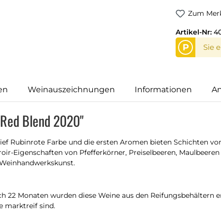
Zum Merk
Artikel-Nr:
4
P
Sie 
en
Weinauszeichnungen
Informationen
An
 Red Blend 2020"
 tief Rubinrote Farbe und die ersten Aromen bieten Schichten vo
ir-Eigenschaften von Pfefferkörner, Preiselbeeren, Maulbeeren 
se Weinhandwerkskunst.
ch 22 Monaten wurden diese Weine aus den Reifungsbehältern ent
 marktreif sind.