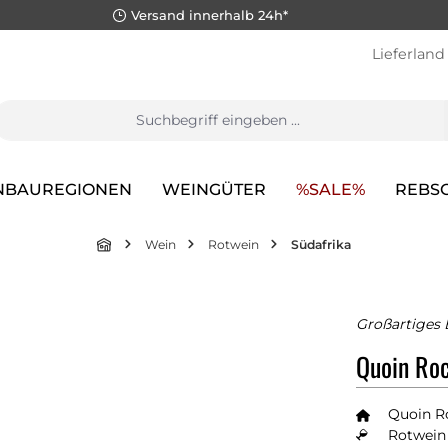
Versand innerhalb 24h*
Lieferland
NBAUREGIONEN
WEINGÜTER
%SALE%
REBS
Wein
Rotwein
Südafrika
Großartiges 
Quoin Ro
Quoin R
Rotwein 