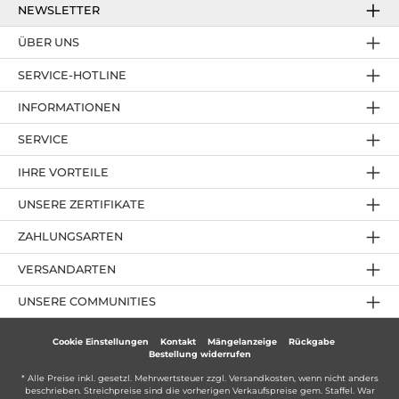
NEWSLETTER
ÜBER UNS
SERVICE-HOTLINE
INFORMATIONEN
SERVICE
IHRE VORTEILE
UNSERE ZERTIFIKATE
ZAHLUNGSARTEN
VERSANDARTEN
UNSERE COMMUNITIES
Cookie Einstellungen
Kontakt
Mängelanzeige
Rückgabe
Bestellung widerrufen
* Alle Preise inkl. gesetzl. Mehrwertsteuer zzgl.
Versandkosten
, wenn nicht anders
beschrieben. Streichpreise sind die vorherigen Verkaufspreise gem. Staffel. War