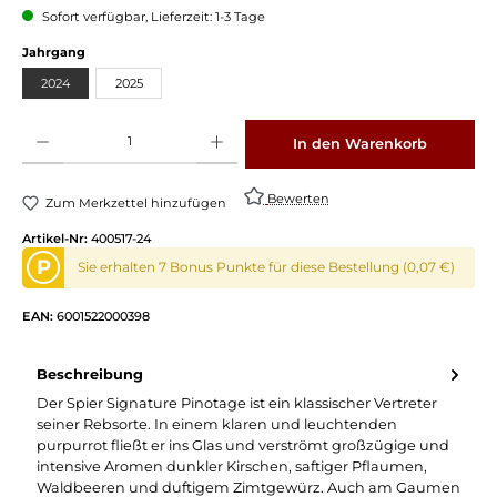
Sofort verfügbar, Lieferzeit: 1-3 Tage
Jahrgang
2024
2025
Produkt Anzahl: Gib den gewünschten Wert ein oder benutze die Schaltflächen um die 
In den Warenkorb
Bewerten
Zum Merkzettel hinzufügen
Artikel-Nr:
400517-24
P
Sie erhalten 7 Bonus Punkte für diese Bestellung (0,07 €)
EAN:
6001522000398
Beschreibung
Der Spier Signature Pinotage ist ein klassischer Vertreter
seiner Rebsorte. In einem klaren und leuchtenden
purpurrot fließt er ins Glas und verströmt großzügige und
intensive Aromen dunkler Kirschen, saftiger Pflaumen,
Waldbeeren und duftigem Zimtgewürz. Auch am Gaumen