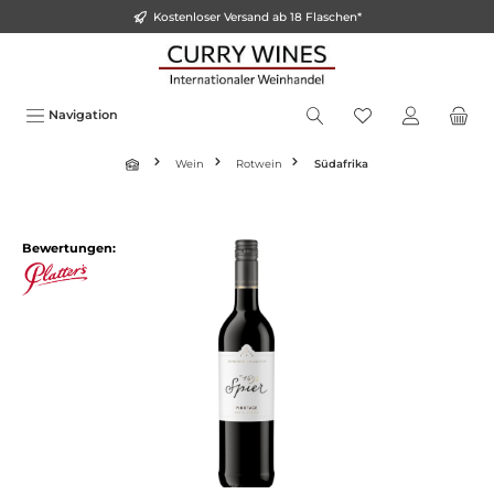
Kostenloser Versand ab 18 Flaschen*
inhalt springen
Navigation
Wein
Rotwein
Südafrika
Bewertungen: