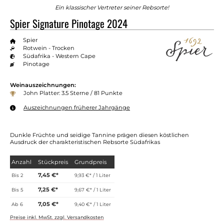
Ein klassischer Vertreter seiner Rebsorte!
Spier Signature Pinotage 2024
Spier
Rotwein - Trocken
Südafrika - Western Cape
Pinotage
Weinauszeichnungen:
John Platter: 3.5 Sterne / 81 Punkte
Auszeichnungen früherer Jahrgänge
Dunkle Früchte und seidige Tannine prägen diesen köstlichen
Ausdruck der charakteristischen Rebsorte Südafrikas
Anzahl
Stückpreis
Grundpreis
7,45 €*
Bis
2
9,93 €* / 1 Liter
7,25 €*
Bis
5
9,67 €* / 1 Liter
7,05 €*
Ab
6
9,40 €* / 1 Liter
Preise inkl. MwSt. zzgl. Versandkosten