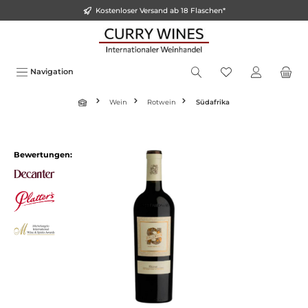
Kostenloser Versand ab 18 Flaschen*
inhalt springen
Navigation
Wein
Rotwein
Südafrika
Bewertungen: