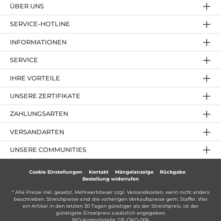
ÜBER UNS
SERVICE-HOTLINE
INFORMATIONEN
SERVICE
IHRE VORTEILE
UNSERE ZERTIFIKATE
ZAHLUNGSARTEN
VERSANDARTEN
UNSERE COMMUNITIES
Cookie Einstellungen
Kontakt
Mängelanzeige
Rückgabe
Bestellung widerrufen
* Alle Preise inkl. gesetzl. Mehrwertsteuer zzgl.
Versandkosten
, wenn nicht anders
beschrieben. Streichpreise sind die vorherigen Verkaufspreise gem. Staffel. War
ein Artikel in den letzten 30 Tagen günstiger als der Streichpreis, ist der
günstigste Einzelpreis zusätzlich angegeben.
BIO-Kontrollstelle: DE-ÖKO-006