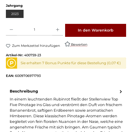
auswählen
Jahrgang
2023
Produkt Anzahl: Gib den gewünschten Wert ein oder benutze die Schaltflächen um die 
In den Warenkorb
Bewerten
Zum Merkzettel hinzufügen
Artikel-Nr:
400759-23
P
Sie erhalten 7 Bonus Punkte für diese Bestellung (0,07 €)
EAN:
6009706971793
Beschreibung
In einem leuchtenden Rubinrot fließt der Stellenview Top
Five Pinotage ins Glas und verströmt den Duft von frischem
Bananenbrot, saftigen Erdbeeren sowie aromatischen
Himbeeren. Diese klassischen Pinotage-Aromen werden
begleitet von fein floralen Nuancen in der Nase, welche eine
angenehme Frische mit sich bringen. Am Gaumen typisch