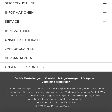
SERVICE-HOTLINE
INFORMATIONEN
SERVICE
IHRE VORTEILE
UNSERE ZERTIFIKATE
ZAHLUNGSARTEN
VERSANDARTEN
UNSERE COMMUNITIES
Cookie Einstellungen
Kontakt
Mängelanzeige
Rückgabe
Bestellung widerrufen
* Alle Preise inkl. gesetzl. Mehrwertsteuer zzgl.
Versandkosten
, wenn nicht anders
beschrieben. Streichpreise sind die vorherigen Verkaufspreise gem. Staffel. War
ein Artikel in den letzten 30 Tagen günstiger als der Streichpreis, ist der
günstigste Einzelpreis zusätzlich angegeben.
BIO-Kontrollstelle: DE-ÖKO-006
© 2024 Curry Premium Wines oHG