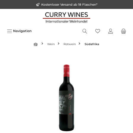
Kostenloser Versand ab 18 Flaschen*
alt springen
Navigation
Wein
Rotwein
Südafrika
Bildergalerie überspringen