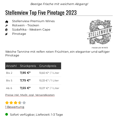
Beerige Frische mit weichem Abgang!
Stellenview Top Five Pinotage 2023
Stellenview Premium Wines
Rotwein - Trocken
Südafrika - Western Cape
Pinotage
Weiche Tannine mit reifen roten Früchten, ein eleganter und saftiger
Pinotage
Anzahl
Stückpreis
Grundpreis
7,95 €*
Bis
2
10,60 €* / 1 Liter
7,75 €*
Bis
5
10,33 €* / 1 Liter
7,55 €*
Ab
6
10,07 €* / 1 Liter
Preise inkl. MwSt. zzgl. Versandkosten
Durchschnittliche Bewertung von 3.5 von 5 Sternen
1 Bewertung
Sofort verfügbar, Lieferzeit: 1-3 Tage