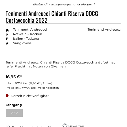
Beständig, ausgewogen und elegant!
Tenimenti Andreucci Chianti Riserva DOCG
Costavecchia 2022
Tenimenti Andreucci
Tenimenti Andreucci
Rotwein - Trocken
Italien - Toskana
Sangiovese
Tenimenti Andreucci Chianti Riserva DOCG Costavecchia duftet nach
reifer Frucht mit Noten von Glyzinien
16,95 €*
Inhalt:
0.75 Liter
(22,60 €* / 1 Liter)
Preise inkl. MwSt. zzgl. Versandkosten
Derzeit nicht verfügbar
auswählen
Jahrgang
2022
(Diese Option ist zurzeit nicht verfügbar.)
Bewerten