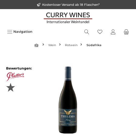
Kostenloser Versand ab 18 Flaschen*
inhalt springen
Navigation
Wein
Rotwein
Südafrika
Bewertungen: