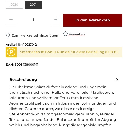
2020
2021
Produkt Anzahl: Gib den gewünschten Wert ein oder benutze die Schaltflächen um die 
In den Warenkorb
Bewerten
Zum Merkzettel hinzufügen
Artikel-Nr:
102230-21
P
Sie erhalten 18 Bonus Punkte für diese Bestellung (0,18 €)
EAN:
6003438000141
Beschreibung
Der Thelema Shiraz duftet einladend und ungemein
aromatisch nach einer Hülle und Fülle reifer Maulbeeren,
Pflaumen und weißem Pfeffer. Dieses klassische
Aromenprofil zieht sich nahtlos an den vollmundigen und
dichten Gaumen durch, wo dieser erstklassige
Stellenbosch-Shiraz mit geschmeidigem Tannin, seidiger
Textur und umwerfender Balance auftrumpft. Im Abgang
weich und langanhaltend, klingt dieser geniale Tropfen