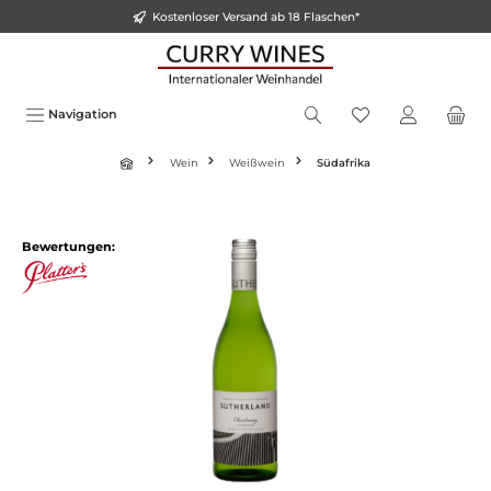
Kostenloser Versand ab 18 Flaschen*
inhalt springen
Navigation
Wein
Weißwein
Südafrika
Bewertungen: