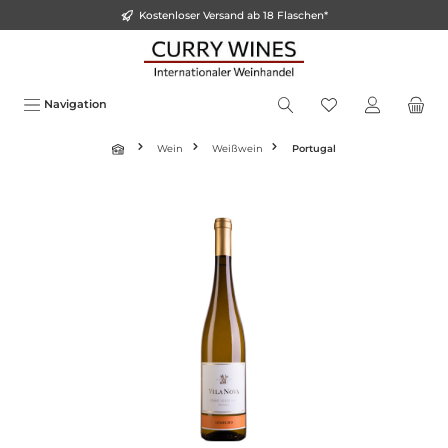
Kostenloser Versand ab 18 Flaschen*
alt springen
Navigation
Wein
Weißwein
Portugal
Bildergalerie überspringen