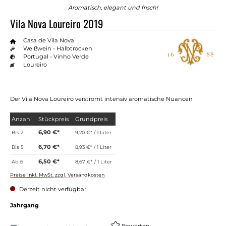
Aromatisch, elegant und frisch!
Vila Nova Loureiro 2019
Casa de Vila Nova
Weißwein - Halbtrocken
Portugal - Vinho Verde
Loureiro
Der Vila Nova Loureiro verströmt intensiv aromatische Nuancen
Anzahl
Stückpreis
Grundpreis
6,90 €*
Bis
2
9,20 €* / 1 Liter
6,70 €*
Bis
5
8,93 €* / 1 Liter
6,50 €*
Ab
6
8,67 €* / 1 Liter
Preise inkl. MwSt. zzgl. Versandkosten
Derzeit nicht verfügbar
auswählen
Jahrgang
Bewerten