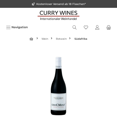
Kostenloser Versand ab 18 Flaschen*
inhalt springen
Navigation
Wein
Rotwein
Südafrika