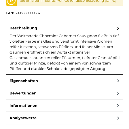
P
Sie erhalten 11 Bonus Punkte für diese Bestellung (0,11 €)
EAN:
6003660000667
Beschreibung
Der Weltevrede Chocmint Cabernet Sauvignon fließt in tief
violetter Farbe ins Glas und verströmt intensive Aromen
reifer Kirschen, schwarzen Pfeffers und feiner Minze. Am
Gaumen eröffnet sich ein Auftakt intensiver
Geschmacksnuancen reifer Pflaumen, tiefroter Granatäpfel
und duftiger Minze, gefolgt von einem von schwarzem
Pfeffer und dunkler Schokolade geprägten Abgang.
Eigenschaften
Bewertungen
Informationen
Analysewerte