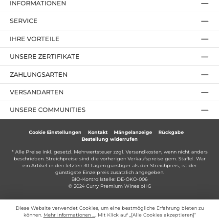
INFORMATIONEN
SERVICE
IHRE VORTEILE
UNSERE ZERTIFIKATE
ZAHLUNGSARTEN
VERSANDARTEN
UNSERE COMMUNITIES
Cookie Einstellungen
Kontakt
Mängelanzeige
Rückgabe
Bestellung widerrufen
* Alle Preise inkl. gesetzl. Mehrwertsteuer zzgl.
Versandkosten
, wenn nicht anders
beschrieben. Streichpreise sind die vorherigen Verkaufspreise gem. Staffel. War
ein Artikel in den letzten 30 Tagen günstiger als der Streichpreis, ist der
günstigste Einzelpreis zusätzlich angegeben.
BIO-Kontrollstelle: DE-ÖKO-006
© 2024 Curry Premium Wines oHG
Diese Website verwendet Cookies, um eine bestmögliche Erfahrung bieten zu
können.
Mehr Informationen ...
. Mit Klick auf „[Alle Cookies akzeptieren]“