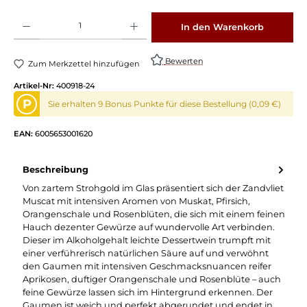
Produkt Anzahl: Gib den gewünschten Wert ein oder benutze die Schaltflächen um die 
In den Warenkorb
Bewerten
Zum Merkzettel hinzufügen
Artikel-Nr:
400918-24
P
Sie erhalten 9 Bonus Punkte für diese Bestellung (0,09 €)
EAN:
6005653001620
Beschreibung
Von zartem Strohgold im Glas präsentiert sich der Zandvliet
Muscat mit intensiven Aromen von Muskat, Pfirsich,
Orangenschale und Rosenblüten, die sich mit einem feinen
Hauch dezenter Gewürze auf wundervolle Art verbinden.
Dieser im Alkoholgehalt leichte Dessertwein trumpft mit
einer verführerisch natürlichen Säure auf und verwöhnt
den Gaumen mit intensiven Geschmacksnuancen reifer
Aprikosen, duftiger Orangenschale und Rosenblüte – auch
feine Gewürze lassen sich im Hintergrund erkennen. Der
Gaumen ist weich und perfekt abgerundet und endet in