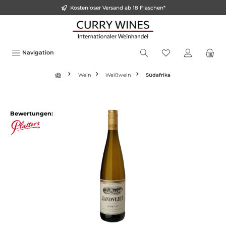
Kostenloser Versand ab 18 Flaschen*
alt springen
Navigation
Wein
Weißwein
Südafrika
Bildergalerie überspringen
Bewertungen: