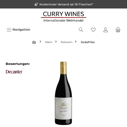
Kostenloser Versand ab 18 Flaschen*
alt springen
Navigation
Wein
Rotwein
Südafrika
Bildergalerie überspringen
Bewertungen: