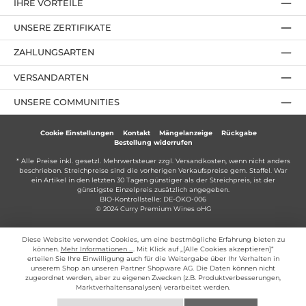
IHRE VORTEILE
UNSERE ZERTIFIKATE
ZAHLUNGSARTEN
VERSANDARTEN
UNSERE COMMUNITIES
Cookie Einstellungen
Kontakt
Mängelanzeige
Rückgabe
Bestellung widerrufen
* Alle Preise inkl. gesetzl. Mehrwertsteuer zzgl.
Versandkosten
, wenn nicht anders
beschrieben. Streichpreise sind die vorherigen Verkaufspreise gem. Staffel. War
ein Artikel in den letzten 30 Tagen günstiger als der Streichpreis, ist der
günstigste Einzelpreis zusätzlich angegeben.
BIO-Kontrollstelle: DE-ÖKO-006
© 2024 Curry Premium Wines oHG
Diese Website verwendet Cookies, um eine bestmögliche Erfahrung bieten zu
können.
Mehr Informationen ...
. Mit Klick auf „[Alle Cookies akzeptieren]“
erteilen Sie Ihre Einwilligung auch für die Weitergabe über Ihr Verhalten in
unserem Shop an unseren Partner Shopware AG. Die Daten können nicht
zugeordnet werden, aber zu eigenen Zwecken (z.B. Produktverbesserungen,
Marktverhaltensanalysen) verarbeitet werden.