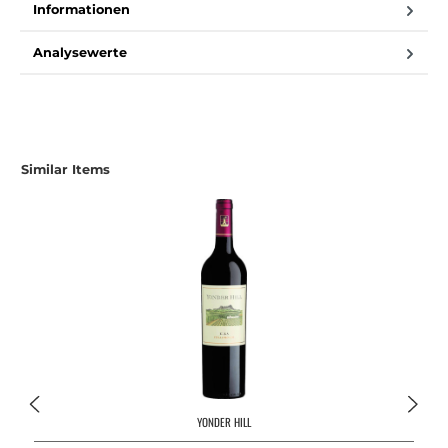
Informationen
Analysewerte
Produktgalerie überspringen
Similar Items
YONDER HILL